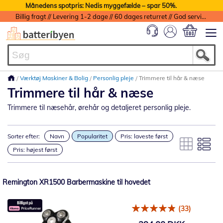
Månedens spotpris: Nedis myggefælde – spar 50%.
Billig fragt // Levering 1-2 dage // 60 dages returret // God service med garanti
Min indkøbs
Værktøj Maskiner & Bolig
Personlig pleje
Trimmere til hår & næse
Trimmere til hår & næse
Trimmere til næsehår, ørehår og detaljeret personlig pleje.
Sorter efter:
Navn
Popularitet
Pris: laveste først
Pris: højest først
Remington XR1500 Barbermaskine til hovedet
(33)