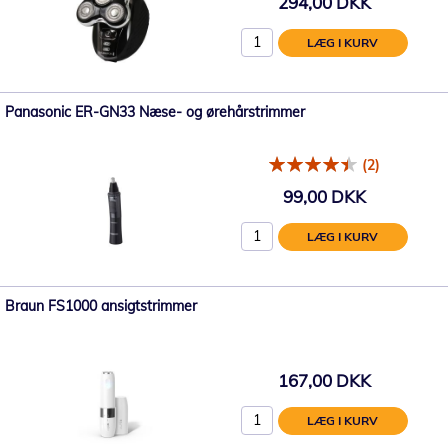
294,00 DKK
LÆG I KURV
Panasonic ER-GN33 Næse- og ørehårstrimmer
(2)
99,00 DKK
LÆG I KURV
Braun FS1000 ansigtstrimmer
167,00 DKK
LÆG I KURV