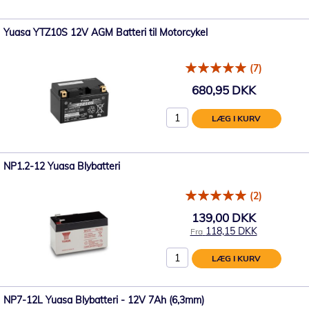
Yuasa YTZ10S 12V AGM Batteri til Motorcykel
(7)
680,95 DKK
LÆG I KURV
NP1.2-12 Yuasa Blybatteri
(2)
139,00 DKK
118,15 DKK
Fra
LÆG I KURV
NP7-12L Yuasa Blybatteri - 12V 7Ah (6,3mm)