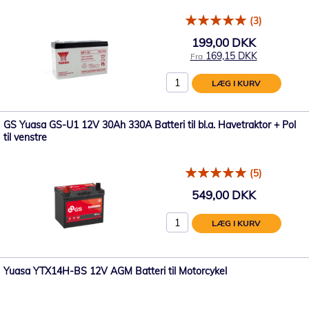
(3)
199,00 DKK
169,15 DKK
Fra
LÆG I KURV
GS Yuasa GS-U1 12V 30Ah 330A Batteri til bl.a. Havetraktor + Pol
til venstre
(5)
549,00 DKK
LÆG I KURV
Yuasa YTX14H-BS 12V AGM Batteri til Motorcykel