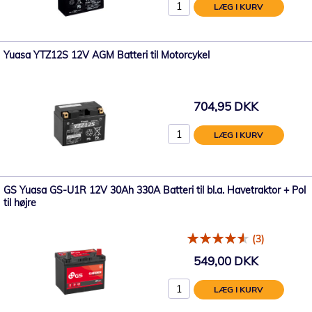
LÆG I KURV
Yuasa YTZ12S 12V AGM Batteri til Motorcykel
704,95 DKK
LÆG I KURV
GS Yuasa GS-U1R 12V 30Ah 330A Batteri til bl.a. Havetraktor + Pol
til højre
(3)
549,00 DKK
LÆG I KURV