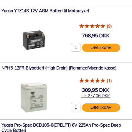
Yuasa YTZ14S 12V AGM Batteri til Motorcykel
(9)
768,95 DKK
LÆG I KURV
NPH5-12FR Blybatteri (High Drain) (Flammeafvisende kasse)
(1)
309,95 DKK
277,06 DKK
Fra
LÆG I KURV
Yuasa Pro-Spec DCB105-6(ET/ELPT) 6V 225Ah Pro-Spec Deep
Cycle Batteri