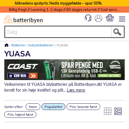
Månedens spotpris: Nedis myggefælde – spar 50%.
Billig fragt // Levering 1-2 dage // 60 dages returret // God service med garanti
Min indkøbs
Batterier
Industribatterier
YUASA
YUASA
Velkommen til YUASA blybatterier på Batteribyen.dk! YUASA er
kendt for sin høje kvalitet og pål...
Læs mere
Sorter efter:
Navn
Popularitet
Pris: laveste først
Pris: højest først