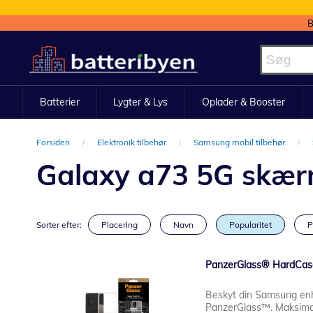
B
Skip
to
Content
Batterier
Lygter & Lys
Oplader & Booster
Forsiden
Elektronik tilbehør
Samsung mobil tilbehør
Galaxy a73 5G skær
Sorter efter:
Placering
Navn
Popularitet
P
PanzerGlass® HardCas
Beskyt din Samsung en
PanzerGlass™. Maksimal 