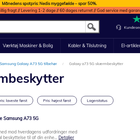
Månedens spotpris: Nedis myggefælde – spar 50%.
illig fragt // Levering 1-2 dage // 60 dages returret // God service med garan
Kundeser
Værktøj Maskiner & Bolig
Kabler & Tilslutning
El-artikle
Samsung Galaxy A73 5G tilbehør
Galaxy a73 5G skærmbeskytter
mbeskytter
ris: laveste først
Pris: højest først
Lagerstatus
e Samsung A73 5G
hed mod hverdagens udfordringer med
beskyttelse til af din enhe...
Detaljer