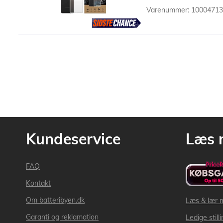
Varenummer: 1000471
Kundeservice
Læs 
FAQ
Kontakt
Om batteribyen.dk
Læs & lær 
Garanti og reklamation
Ledige still