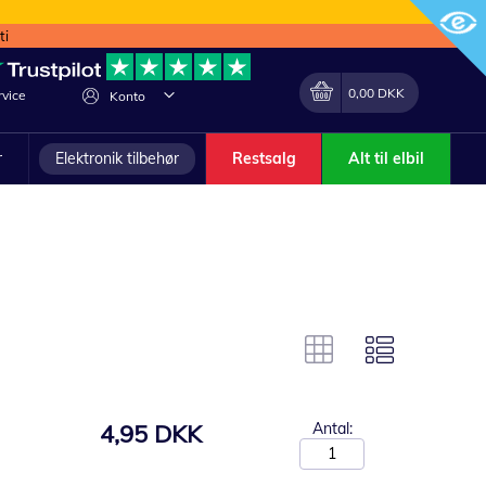
ti
Min indkøbskurv
Lave
0,00 DKK
vice
Konto
om
r
Elektronik tilbehør
Restsalg
Alt til elbil
4,95 DKK
Antal: