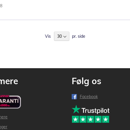
38
Vis
pr. side
mere
Følg os
Facebook
mere
inger