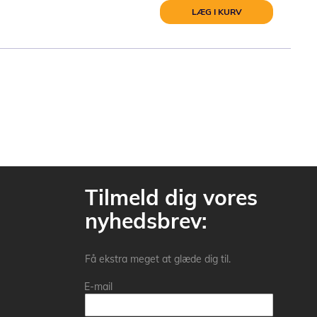
LÆG I KURV
Tilmeld dig vores
nyhedsbrev:
Få ekstra meget at glæde dig til.
E-mail