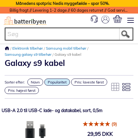
Månedens spotpris: Nedis myggefælde – spar 50%.
Billig fragt // Levering 1-2 dage // 60 dages returret // God service med garanti
Min indkøbs
Elektronik tilbehør
Samsung mobil tilbehør
Samsung galaxy s9 tilbehør
Galaxy s9 kabel
Galaxy s9 kabel
Sorter efter:
Navn
Popularitet
Pris: laveste først
Pris: højest først
USB-A 2.0 til USB-C lade- og datakabel, sort, 0,5m
(9)
29,95 DKK