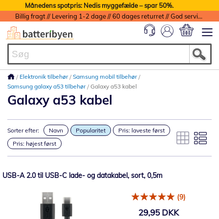
Månedens spotpris: Nedis myggefælde – spar 50%.
Billig fragt // Levering 1-2 dage // 60 dages returret // God service med garanti
Min indkøbs
Elektronik tilbehør
Samsung mobil tilbehør
Samsung galaxy a53 tilbehør
Galaxy a53 kabel
Galaxy a53 kabel
Sorter efter:
Navn
Popularitet
Pris: laveste først
Pris: højest først
USB-A 2.0 til USB-C lade- og datakabel, sort, 0,5m
(9)
29,95 DKK