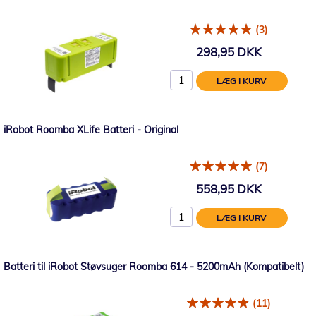
(3)
298,95 DKK
LÆG I KURV
iRobot Roomba XLife Batteri - Original
(7)
558,95 DKK
LÆG I KURV
Batteri til iRobot Støvsuger Roomba 614 - 5200mAh (Kompatibelt)
(11)