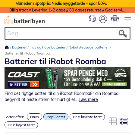
Månedens spotpris: Nedis myggefælde – spar 50%.
Billig fragt // Levering 1-2 dage // 60 dages returret // God service med garanti
Min indkøbs
Batterier
Hus og have batterier
Robotstøvsugerbatterier
Batterier til iRobot Roomba
Batterier til iRobot Roomba
Find det rigtige batteri til din iRobot RoombaEr din Roomba
begyndt at miste strøm for hurtigt el...
Læs mere
Sorter efter:
Navn
Popularitet
Pris: laveste først
Pris: højest først