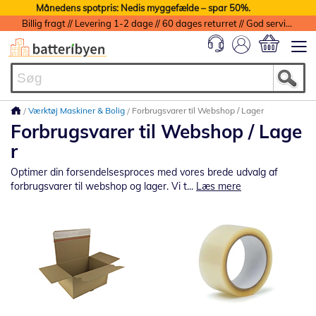
Månedens spotpris: Nedis myggefælde – spar 50%.
Billig fragt // Levering 1-2 dage // 60 dages returret // God service med garanti
Min indkøbs
Værktøj Maskiner & Bolig
Forbrugsvarer til Webshop / Lager
Forbrugsvarer til Webshop / Lage
r
Optimer din forsendelsesproces med vores brede udvalg af
forbrugsvarer til webshop og lager. Vi t...
Læs mere