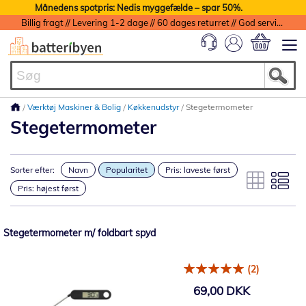
Månedens spotpris: Nedis myggefælde – spar 50%.
Billig fragt // Levering 1-2 dage // 60 dages returret // God service med garanti
Min indkøbs
Værktøj Maskiner & Bolig
Køkkenudstyr
Stegetermometer
Stegetermometer
Sorter efter:
Navn
Popularitet
Pris: laveste først
Pris: højest først
Stegetermometer m/ foldbart spyd
(2)
69,00 DKK