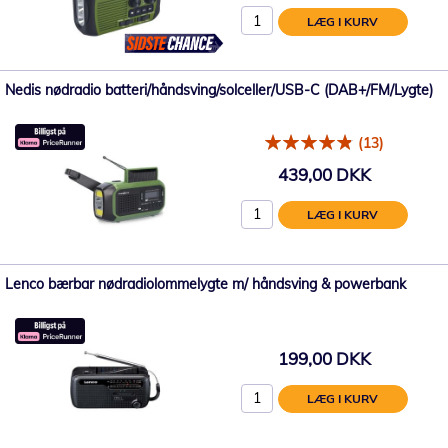
LÆG I KURV
Nedis nødradio batteri/håndsving/solceller/USB-C (DAB+/FM/Lygte)
(13)
439,00 DKK
LÆG I KURV
Lenco bærbar nødradiolommelygte m/ håndsving & powerbank
199,00 DKK
LÆG I KURV