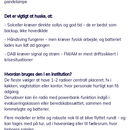
pandelampe
Det er vigtigt at huske, at:
- Solceller kræver direkte sollys og god tid – de er bedst som
backup, ikke hovedkilde
- Håndsving fungerer – men kræver fysisk arbejde, og batteriet
lades kun lidt ad gangen
- DAB kræver signal og strøm – FM/AM er mest driftssikkert i
krisesituationer
Hvordan bruges den i en institution?
De fleste vælger at have 1–2 radioer centralt placeret, fx i
køkken, vagtstation eller kontor, hvor personale hurtigt kan få
adgang.
Derudover kan én radio med powerbank-funktion indgå i
evakueringskassen eller beredskabssættet, sammen med
lommelygte og batterier.
Flere modeller er lette og robuste nok til at blive flyttet rundt – og
kan tages med på tur, ud i haveanlæg eller til fællesrum, hvor
beboere samles.