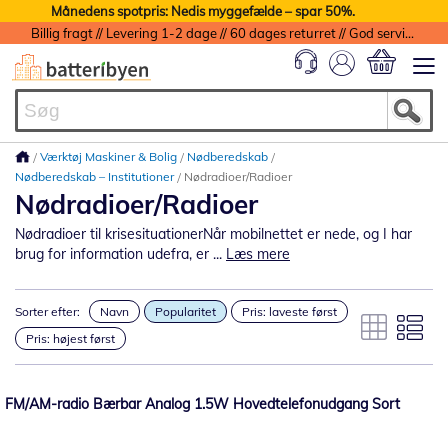
Månedens spotpris: Nedis myggefælde – spar 50%.
Billig fragt // Levering 1-2 dage // 60 dages returret // God service med garanti
Min indkøbs
Værktøj Maskiner & Bolig
Nødberedskab
Nødberedskab – Institutioner
Nødradioer/Radioer
Nødradioer/Radioer
Nødradioer til krisesituationerNår mobilnettet er nede, og I har
brug for information udefra, er ...
Læs mere
Sorter efter:
Navn
Popularitet
Pris: laveste først
Pris: højest først
FM/AM-radio Bærbar Analog 1.5W Hovedtelefonudgang Sort