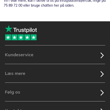
Vil I vide mere, kan I skrive til os på info@batteribyen.dk, ringe på
75 89 72 00 eller bruge chatten her på siden.
Kundeservice
Læs mere
Følg os