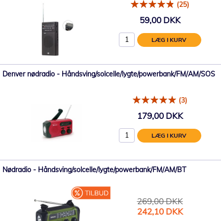
(25)
59,00 DKK
LÆG I KURV
Denver nødradio - Håndsving/solcelle/lygte/powerbank/FM/AM/SOS
(3)
179,00 DKK
LÆG I KURV
Nødradio - Håndsving/solcelle/lygte/powerbank/FM/AM/BT
269,00 DKK
Tilbudspris
242,10 DKK