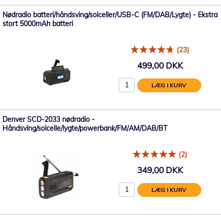
Nødradio batteri/håndsving/solceller/USB-C (FM/DAB/Lygte) - Ekstra
stort 5000mAh batteri
(23)
499,00 DKK
LÆG I KURV
Denver SCD-2033 nødradio -
Håndsving/solcelle/lygte/powerbank/FM/AM/DAB/BT
(2)
349,00 DKK
LÆG I KURV