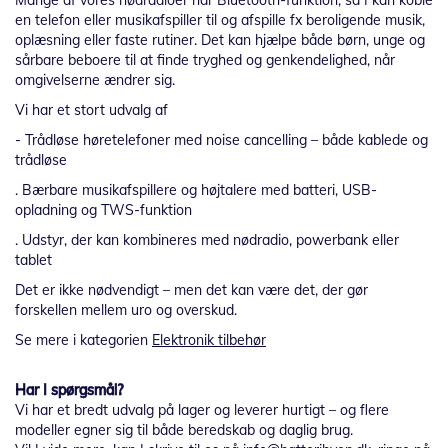
Mange af vores nødradioer har Bluetooth-funktion, så I kan koble
en telefon eller musikafspiller til og afspille fx beroligende musik,
oplæsning eller faste rutiner. Det kan hjælpe både børn, unge og
sårbare beboere til at finde tryghed og genkendelighed, når
omgivelserne ændrer sig.
Vi har et stort udvalg af
- Trådløse høretelefoner med noise cancelling – både kablede og
trådløse
. Bærbare musikafspillere og højtalere med batteri, USB-
opladning og TWS-funktion
. Udstyr, der kan kombineres med nødradio, powerbank eller
tablet
Det er ikke nødvendigt – men det kan være det, der gør
forskellen mellem uro og overskud.
Se mere i kategorien
Elektronik tilbehør
Har I spørgsmål?
Vi har et bredt udvalg på lager og leverer hurtigt – og flere
modeller egner sig til både beredskab og daglig brug.