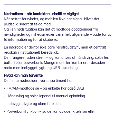
Nødradioen – når kontakten udadtil er vigtigst
Når nettet forsvinder, og mobilen ikke har signal, bliver det
pludselig svært at følge med.
Og i en nødsituation kan det at modtage opdateringer fra
myndigheder og nyhedsmedier være helt afgørende – både for at
få information og for at skabe ro.
En nødradio er derfor ikke bare “ekstraudstyr”, men et centralt
redskab i institutionelt beredskab.
Den fungerer uden strøm – og kan drives af håndsving, solceller,
batteri eller powerbank. Mange modeller kombinerer desuden
radio med indbygget lygte og USB-opladning.
Hvad kan man forvente
De fleste nødradioer i vores sortiment har:
- FM/AM-modtagelse – og enkelte har også DAB
- Håndsving og solcellepanel til manuel opladning
- Indbygget lygte og alarmfunktion
- Powerbankfunktion – så de kan oplade fx telefon eller