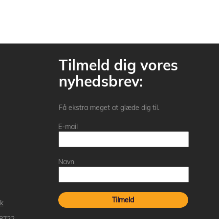
Tilmeld dig vores
nyhedsbrev:
Få ekstra meget at glæde dig til.
E-mail
Navn
Tilmeld
k
 8722