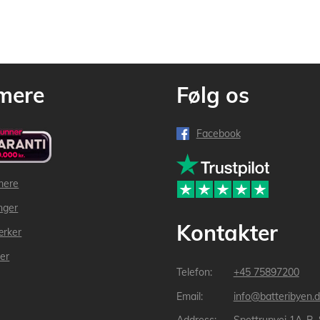
mere
Følg os
Facebook
mere
inger
Kontakter
ærker
der
+45 75897200
info@batteribyen.d
Spettrupvej 1A-B,