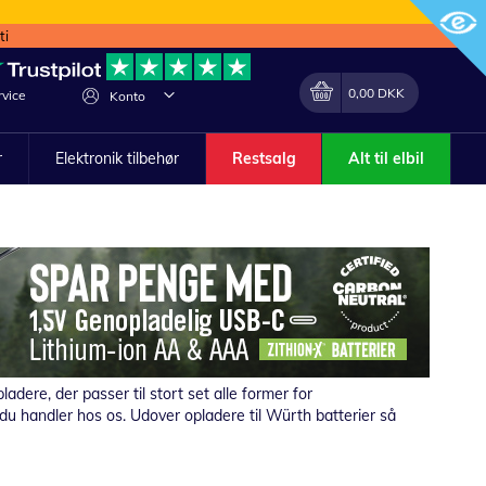
ti
Min indkøbskurv
Lave
0,00 DKK
vice
Konto
om
r
Elektronik tilbehør
Restsalg
Alt til elbil
dere, der passer til stort set alle former for
r du handler hos os. Udover opladere til Würth batterier så