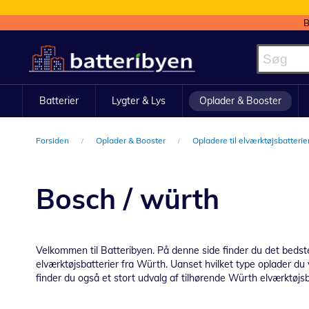
B
Skip
to
Content
Batterier
Lygter & Lys
Oplader & Booster
Forsiden
Oplader & Booster
Opladere til elværktøjsbatterie
Bosch / würth
Velkommen til Batteribyen. På denne side finder du det bedste 
elværktøjsbatterier fra Würth. Uanset hvilket type oplader du v
finder du også et stort udvalg af tilhørende Würth elværktøjs