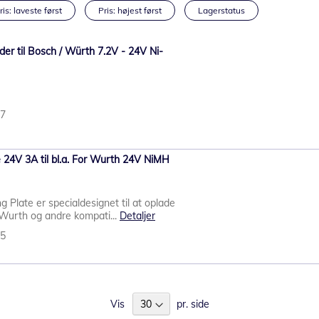
ris: laveste først
Pris: højest først
Lagerstatus
er til Bosch / Würth 7.2V - 24V Ni-
27
 24V 3A til bl.a. For Wurth 24V NiMH
Plate er specialdesignet til at oplade
 Wurth og andre kompati...
Detaljer
35
Vis
pr. side