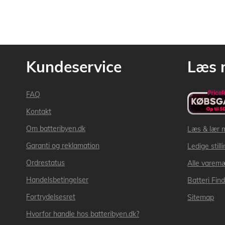
Kundeservice
Læs 
FAQ
Kontakt
Om batteribyen.dk
Læs & lær 
Garanti og reklamation
Ledige still
Ordrestatus
Alle varem
Handelsbetingelser
Batteri Fin
Fortrydelsesret
Sitemap
Hvorfor handle hos batteribyen.dk?