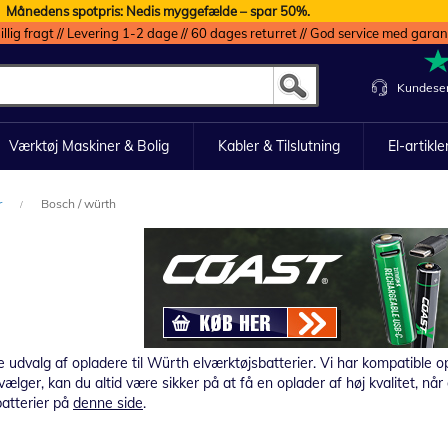
Månedens spotpris: Nedis myggefælde – spar 50%.
illig fragt // Levering 1-2 dage // 60 dages returret // God service med garan
Kundeser
Værktøj Maskiner & Bolig
Kabler & Tilslutning
El-artikle
r
Bosch / würth
udvalg af opladere til Würth elværktøjsbatterier. Vi har kompatible opla
ælger, kan du altid være sikker på at få en oplader af høj kvalitet, nå
batterier på
denne side
.