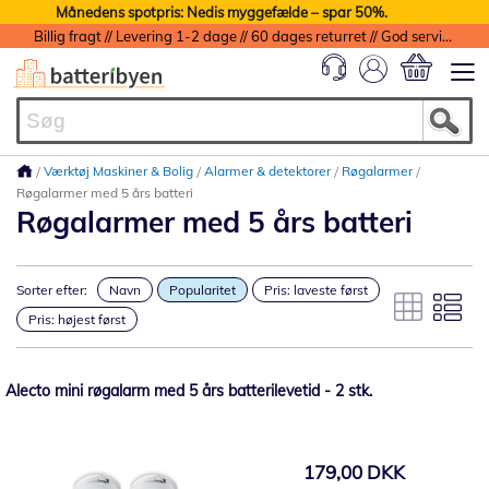
Månedens spotpris: Nedis myggefælde – spar 50%.
Billig fragt // Levering 1-2 dage // 60 dages returret // God service med garanti
Min indkøbs
Værktøj Maskiner & Bolig
Alarmer & detektorer
Røgalarmer
Røgalarmer med 5 års batteri
Røgalarmer med 5 års batteri
Sorter efter:
Navn
Popularitet
Pris: laveste først
Pris: højest først
Alecto mini røgalarm med 5 års batterilevetid - 2 stk.
179,00 DKK