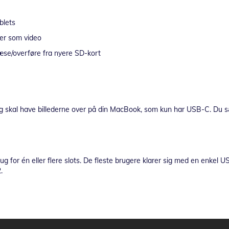
blets
ler som video
æse/overføre fra nyere SD-kort
g skal have billederne over på din MacBook, som kun har USB-C. Du sæ
rug for én eller flere slots. De fleste brugere klarer sig med en enkel
.