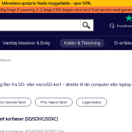
Månedens spotpris: Nedis myggefælde – spar 50%.
illig fragt // Levering 1-2 dage // 60 dages returret // God service med garan
Kundeser
Værktøj Maskiner & Bolig
Kabler & Tilslutning
El-artikle
rtlæser
iler fra SD- eller microSD-kort – direkte til din computer eller laptop v
ris: laveste først
Pris: højest først
Lagerstatus
lt kortlæser (SD/SDHC/SDXC)
lt kortlæser (SD/SDHC/SDXC) En