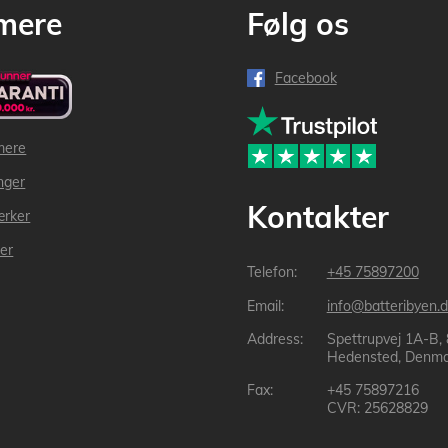
mere
Følg os
Facebook
mere
inger
Kontakter
ærker
der
+45 75897200
info@batteribyen.d
Spettrupvej 1A-B,
Hedensted, Denma
+45 75897216
CVR: 25628829