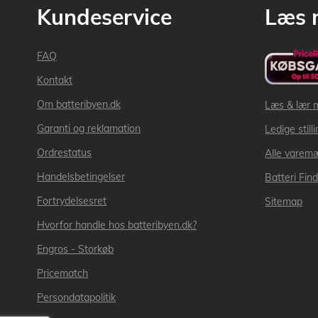
Kundeservice
Læs 
FAQ
Kontakt
Om batteribyen.dk
Læs & lær 
Garanti og reklamation
Ledige still
Ordrestatus
Alle varem
Handelsbetingelser
Batteri Fin
Fortrydelsesret
Sitemap
Hvorfor handle hos batteribyen.dk?
Engros - Storkøb
Pricematch
Persondatapolitik