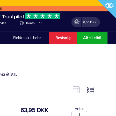
ti
Min indkøbskurv
Lave
0,00 DKK
vice
Konto
om
r
Elektronik tilbehør
Restsalg
Alt til elbil
ia ét stik.
63,95 DKK
Antal: