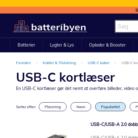
B
Skip
to
Content
Batterier
Lygter & Lys
Oplader & Booster
Forsiden
Kabler & Tilslutning
USB-C kabel
USB-C ko
USB-C kortlæser
En USB-C kortlæser gør det nemt at overføre billeder, video og f
Sorter efter:
Placering
Navn
Popularitet
P
USB-C/USB-A 2.0 dobbe
USB-C/USB-A 2.0 dobbe