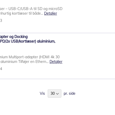
ser – USB-C/USB-A til SD og microSD
hurtig kortlæser til både...
Detaljer
13
apter og Docking
D/2x USB/kortlæser) aluiminium,
um Multiport-adapter (HDMI 4k 30
aluminium Tilføjer en Ethern...
Detaljer
74
Vis
pr. side