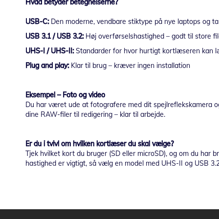
Hvad betyder betegnelserne?
USB-C:
Den moderne, vendbare stiktype på nye laptops og ta
USB 3.1 / USB 3.2:
Høj overførselshastighed – godt til store fi
UHS-I / UHS-II:
Standarder for hvor hurtigt kortlæseren kan l
Plug and play:
Klar til brug – kræver ingen installation
Eksempel – Foto og video
Du har været ude at fotografere med dit spejlreflekskamera o
dine RAW-filer til redigering – klar til arbejde.
Er du i tvivl om hvilken kortlæser du skal vælge?
Tjek hvilket kort du bruger (SD eller microSD), og om du har b
hastighed er vigtigt, så vælg en model med UHS-II og USB 3.2