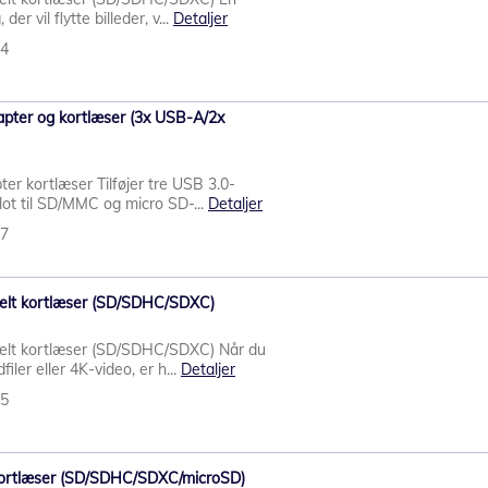
 der vil flytte billeder, v...
Detaljer
04
apter og kortlæser (3x USB-A/2x
r kortlæser Tilføjer tre USB 3.0-
lot til SD/MMC og micro SD-...
Detaljer
47
lt kortlæser (SD/SDHC/SDXC)
lt kortlæser (SD/SDHC/SDXC) Når du
filer eller 4K-video, er h...
Detaljer
05
ortlæser (SD/SDHC/SDXC/microSD)