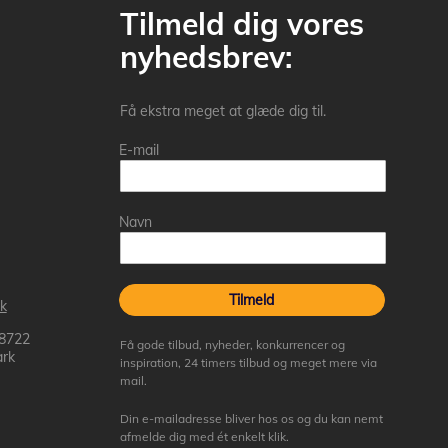
Tilmeld dig vores
nyhedsbrev:
Få ekstra meget at glæde dig til.
E-mail
Navn
Tilmeld
k
 8722
Få gode tilbud, nyheder, konkurrencer og
rk
inspiration, 24 timers tilbud og meget mere via
mail.
Din e-mailadresse bliver hos os og du kan nemt
afmelde dig med ét enkelt klik.