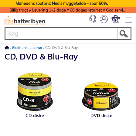
Månedens spotpris: Nedis myggefælde – spar 50%.
Billig fragt // Levering 1-2 dage // 60 dages returret // God service med garanti
Min indkøbs
Elektronik tilbehør
CD, DVD & Blu-Ray
CD, DVD & Blu-Ray
CD diske
DVD diske