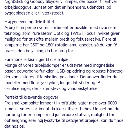
NightStick og Goobay tilbyder vi lamper, der passer til enhver
arbejdsopgave, uanset om det er indendørs, udendørs, på
byggepladsen eller i værkstedet.
Høj ydeevne og fleksibilitet
Arbejdslamperne i vores sortiment er udviklet med avanceret
teknologi som Pure Beam Optic og TWIST Focus, hvilket giver
mulighed for at skifte mellem bredt og fokuseret lys. Flere af
lamperne har 360° og 180° rotationsmuligheder, så du kan få
præcis den belysning, du har brug for.
Funktionelle løsninger til alle miljøer
Mange af vores arbejdslamper er udstyret med magnetiske
baser, powerbank-funktion, USB-opladning og robuste håndtag,
der kan justeres til forskellige positioner. Derudover finder du
modeller med flere lysstyrker, lange driftstider og IP-
certificeringer, der sikrer støv- og vandbeskyttelse.
Perfekt til krævende opgaver
Fra små kompakte lamper til kraftfulde lygter med over 6000
lumen – vores sortiment dækker ethvert behov. Uanset om du
har brug for en lampe med justerbare stativer, mulighed for
ophængning eller høj lysstyrke til detaljeret arbejde, kan du finde
det hos os.