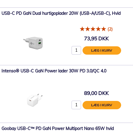
USB-C PD GaN Dual hurtigoplader 20W (USB-A/USB-C), Hvid
(2)
73,95 DKK
LÆG I KURV
Intenso® USB-C GaN Power lader 30W PD 3.0/QC 4.0
89,00 DKK
LÆG I KURV
Goobay USB-C™ PD GaN Power Multiport Nano 65W hvid