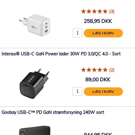
(3)
258,95 DKK
LÆG I KURV
Intenso® USB-C GaN Power lader 30W PD 3.0/QC 4.0 - Sort
(2)
89,00 DKK
LÆG I KURV
Goobay USB-C™ PD GaN strømforsyning 240W sort
844,95 DKK