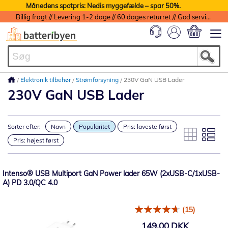
Månedens spotpris: Nedis myggefælde – spar 50%.
Billig fragt // Levering 1-2 dage // 60 dages returret // God service med garanti
Min indkøbs
Elektronik tilbehør
Strømforsyning
230V GaN USB Lader
230V GaN USB Lader
Sorter efter:
Navn
Popularitet
Pris: laveste først
Pris: højest først
Intenso® USB Multiport GaN Power lader 65W (2xUSB-C/1xUSB-
A) PD 3.0/QC 4.0
(15)
149,00 DKK