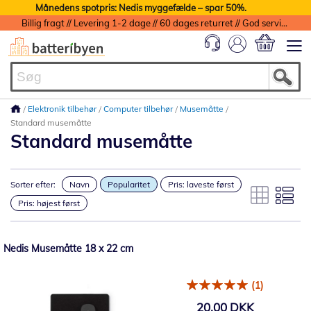
Månedens spotpris: Nedis myggefælde – spar 50%.
Billig fragt // Levering 1-2 dage // 60 dages returret // God service med garanti
Min indkøbs
Elektronik tilbehør
Computer tilbehør
Musemåtte
Standard musemåtte
Standard musemåtte
Sorter efter:
Navn
Popularitet
Pris: laveste først
Pris: højest først
Nedis Musemåtte 18 x 22 cm
(1)
20,00 DKK