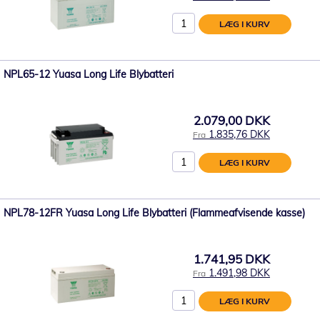
LÆG I KURV
NPL65-12 Yuasa Long Life Blybatteri
2.079,00 DKK
1.835,76 DKK
Fra
LÆG I KURV
NPL78-12FR Yuasa Long Life Blybatteri (Flammeafvisende kasse)
1.741,95 DKK
1.491,98 DKK
Fra
LÆG I KURV