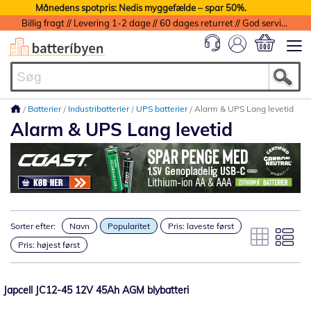
Månedens spotpris: Nedis myggefælde – spar 50%.
Billig fragt // Levering 1-2 dage // 60 dages returret // God service med garanti
Min indkøbs
Batterier
Industribatterier
UPS batterier
Alarm & UPS Lang levetid
Alarm & UPS Lang levetid
Sorter efter:
Navn
Popularitet
Pris: laveste først
Pris: højest først
Japcell JC12-45 12V 45Ah AGM blybatteri