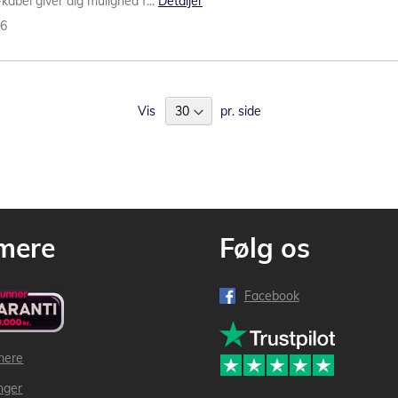
abel giver dig mulighed f...
Detaljer
36
Vis
pr. side
mere
Følg os
Facebook
mere
inger