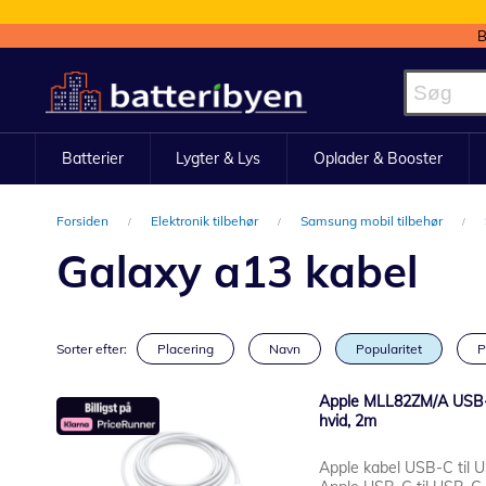
B
Skip
to
Content
Batterier
Lygter & Lys
Oplader & Booster
Forsiden
Elektronik tilbehør
Samsung mobil tilbehør
Galaxy a13 kabel
Sorter efter:
Placering
Navn
Popularitet
P
Apple MLL82ZM/A USB-C 
hvid, 2m
Apple kabel USB-C til 