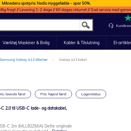
Månedens spotpris: Nedis myggefælde – spar 50%.
illig fragt // Levering 1-2 dage // 60 dages returret // God service med garan
Kundeser
Værktøj Maskiner & Bolig
Kabler & Tilslutning
El-artikle
Samsung Galaxy A13 tilbehør
Galaxy a13 kabel
ris: laveste først
Pris: højest først
Lagerstatus
2.0 til USB-C lade- og datakabel,
USB-C 2m (MLL82ZM/A) Dette originale