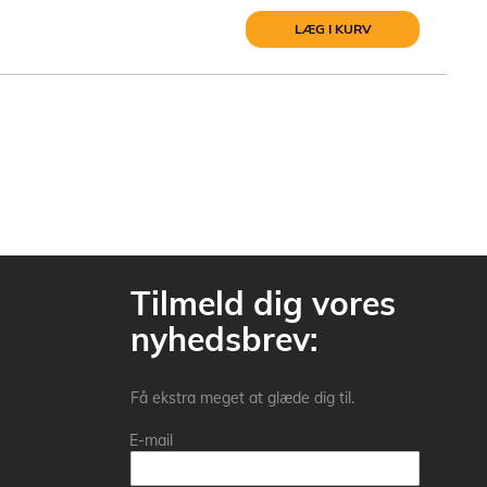
LÆG I KURV
Tilmeld dig vores
nyhedsbrev:
Få ekstra meget at glæde dig til.
E-mail