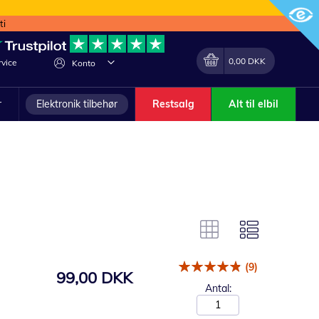
ti
Min indkøbskurv
Lave
0,00 DKK
vice
Konto
om
r
Elektronik tilbehør
Restsalg
Alt til elbil
(9)
99,00 DKK
Antal: