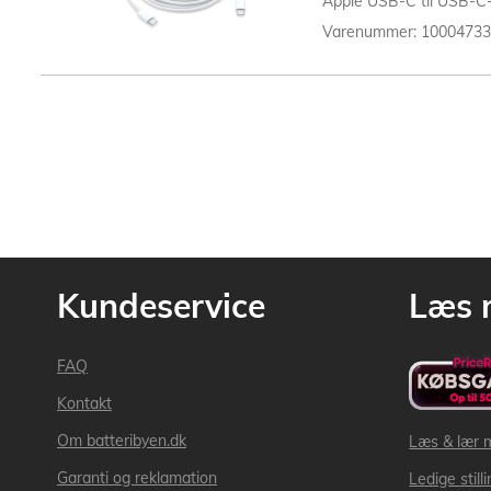
Apple USB-C til USB-C-k
Varenummer: 1000473
Kundeservice
Læs 
FAQ
Kontakt
Om batteribyen.dk
Læs & lær 
Garanti og reklamation
Ledige still