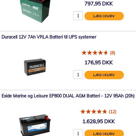
797,95 DKK
LÆG I KURV
Duracell 12V 7Ah VRLA Batteri til UPS systemer
(8)
176,95 DKK
LÆG I KURV
Exide Marine og Leisure EP800 DUAL AGM Batteri - 12V 95Ah (20h)
(12)
1.628,95 DKK
LÆG I KURV