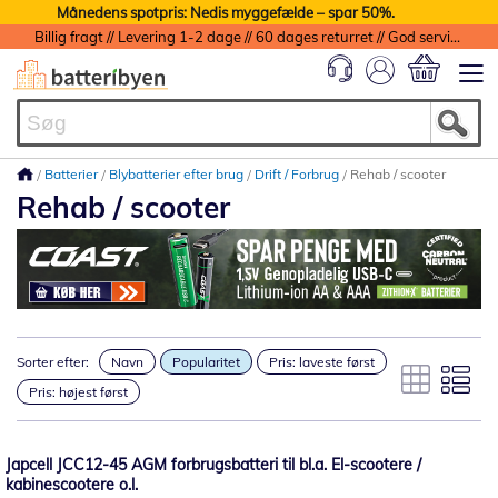
Månedens spotpris: Nedis myggefælde – spar 50%.
Billig fragt // Levering 1-2 dage // 60 dages returret // God service med garanti
Min indkøbs
Batterier
Blybatterier efter brug
Drift / Forbrug
Rehab / scooter
Rehab / scooter
Sorter efter:
Navn
Popularitet
Pris: laveste først
Pris: højest først
Japcell JCC12-45 AGM forbrugsbatteri til bl.a. El-scootere /
kabinescootere o.l.