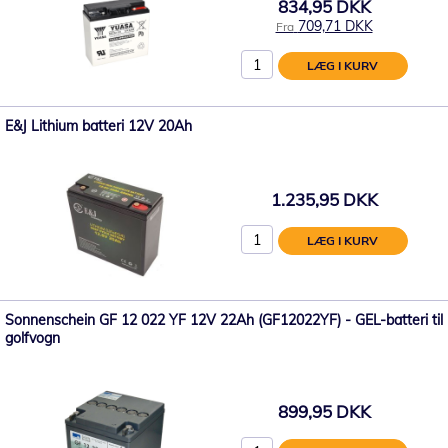
834,95 DKK
709,71 DKK
Fra
LÆG I KURV
E&J Lithium batteri 12V 20Ah
1.235,95 DKK
LÆG I KURV
Sonnenschein GF 12 022 YF 12V 22Ah (GF12022YF) - GEL-batteri til
golfvogn
899,95 DKK