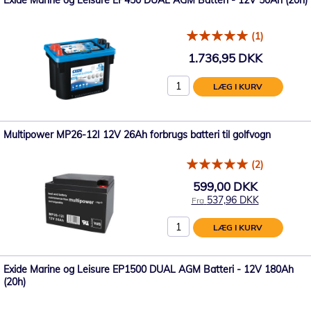
(1)
1.736,95 DKK
LÆG I KURV
Multipower MP26-12I 12V 26Ah forbrugs batteri til golfvogn
(2)
599,00 DKK
537,96 DKK
Fra
LÆG I KURV
Exide Marine og Leisure EP1500 DUAL AGM Batteri - 12V 180Ah
(20h)