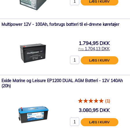
LÆG I KURV
Multipower 12V - 100Ah, forbrugs batteri til el-drevne køretøjer
1.794,95 DKK
1.704,13 DKK
Fra
LÆG I KURV
Exide Marine og Leisure EP1200 DUAL AGM Batteri - 12V 140Ah
(20h)
(1)
3.080,95 DKK
LÆG I KURV