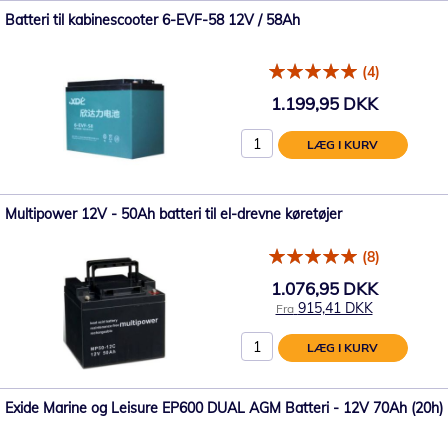
Batteri til kabinescooter 6-EVF-58 12V / 58Ah
(4)
1.199,95 DKK
LÆG I KURV
Multipower 12V - 50Ah batteri til el-drevne køretøjer
(8)
1.076,95 DKK
915,41 DKK
Fra
LÆG I KURV
Exide Marine og Leisure EP600 DUAL AGM Batteri - 12V 70Ah (20h)