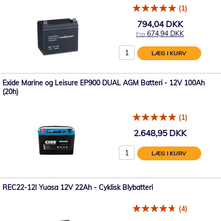
(1)
794,04 DKK
674,94 DKK
Fra
LÆG I KURV
Exide Marine og Leisure EP900 DUAL AGM Batteri - 12V 100Ah
(20h)
(1)
2.648,95 DKK
LÆG I KURV
REC22-12I Yuasa 12V 22Ah - Cyklisk Blybatteri
(4)