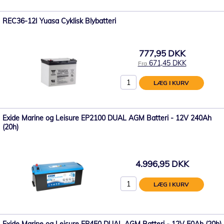
REC36-12I Yuasa Cyklisk Blybatteri
777,95 DKK
671,45 DKK
Fra
LÆG I KURV
Exide Marine og Leisure EP2100 DUAL AGM Batteri - 12V 240Ah
(20h)
4.996,95 DKK
LÆG I KURV
Exide Marine og Leisure EP450 DUAL AGM Batteri - 12V 50Ah (20h)