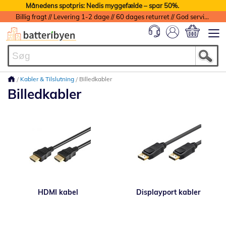
Månedens spotpris: Nedis myggefælde – spar 50%.
Billig fragt // Levering 1-2 dage // 60 dages returret // God service med garanti
Min indkøbs
Kabler & Tilslutning
Billedkabler
Billedkabler
HDMI kabel
Displayport kabler