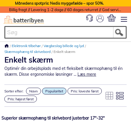
Månedens spotpris: Nedis myggefælde – spar 50%.
Billig fragt // Levering 1-2 dage // 60 dages returret // God service med garanti
Min indkøbs
Elektronik tilbehør
Vægbeslag billede og lyd
Skærmophæng til skrivebord
Enkelt skærm
Enkelt skærm
Optimér din arbejdsplads med et fleksibelt skærmophæng til én
skærm. Disse ergonomiske løsninger ...
Læs mere
Sorter efter:
Navn
Popularitet
Pris: laveste først
Pris: højest først
Superior skærmophæng til skrivebord justerbar 17"-32"