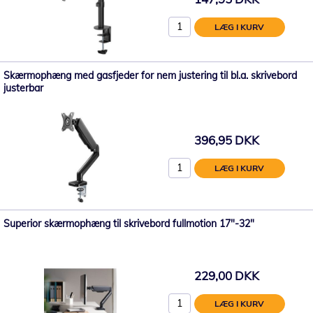
LÆG I KURV
Skærmophæng med gasfjeder for nem justering til bl.a. skrivebord
justerbar
396,95 DKK
LÆG I KURV
Superior skærmophæng til skrivebord fullmotion 17"-32"
229,00 DKK
LÆG I KURV