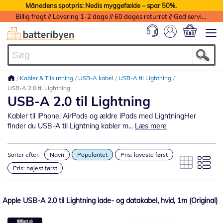
Månedens spotpris: Nedis myggefælde – spar 50%.
Billig fragt // Levering 1-2 dage // 60 dages returret // God service med garanti
Min indkøbs
Kabler & Tilslutning
USB-A kabel
USB-A til Lightning
USB-A 2.0 til Lightning
USB-A 2.0 til Lightning
Kabler til iPhone, AirPods og ældre iPads med LightningHer
finder du USB-A til Lightning kabler m...
Læs mere
Sorter efter:
Navn
Popularitet
Pris: laveste først
Pris: højest først
Apple USB-A 2.0 til Lightning lade- og datakabel, hvid, 1m (Original)