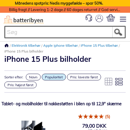
Månedens spotpris: Nedis myggefælde – spar 50%.
Billig fragt // Levering 1-2 dage // 60 dages returret // God service med garanti
Min indkøbs
Elektronik tilbehør
Apple iphone tilbehør
iPhone 15 Plus tilbehør
iPhone 15 Plus bilholder
iPhone 15 Plus bilholder
Sorter efter:
Navn
Popularitet
Pris: laveste først
Pris: højest først
Tablet- og mobilholder til nakkestøtten i bilen op til 12,9" skærme
(5)
79,00 DKK