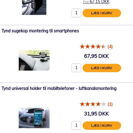
67,15 DKK
Fra
LÆG I KURV
Tynd sugekop montering til smartphones
(4)
67,95 DKK
LÆG I KURV
Tynd universal holder til mobiltelefoner - luftkanalsmontering
(1)
31,95 DKK
LÆG I KURV