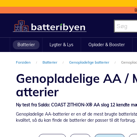
B
Skip
to
Content
Batterier
Lygter & Lys
Oplader & Booster
Forsiden
Batterier
Genopladelige batterier
Genoplade
Genopladelige AA / 
atterier
Ny test fra Saldo: COAST ZITHION-X® AA slog 12 kendte mær
Genopladelige AA-batterier er en af de mest brugte batteristø
kvalitet, så du kan finde de batterier der passer til dit forbrug.