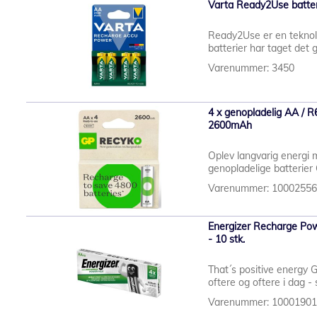
Varta Ready2Use batteri
Ready2Use er en teknol
batterier har taget det 
Varenummer: 3450
4 x genopladelig AA / 
2600mAh
Oplev langvarig energi
genopladelige batterier 
Varenummer: 1000255
Energizer Recharge Po
- 10 stk.
That´s positive energy 
oftere og oftere i dag - 
Varenummer: 1000190