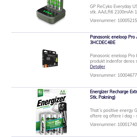
GP ReCyko Everyday USB 
stk. AA/LR6 2100mAh 1
Varenummer: 1000521
Panasonic eneloop Pro A
3HCDEC4BE
Panasonic eneloop Pro 
produkt indenfor deres s
Detaljer
Varenummer: 1000467
Energizer Recharge Ext
Stk. Pakning)
That´s positive energy 
oftere og oftere i dag - 
Varenummer: 1000174