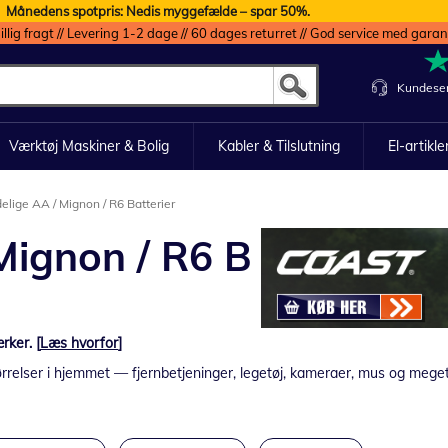
Månedens spotpris: Nedis myggefælde – spar 50%.
illig fragt // Levering 1-2 dage // 60 dages returret // God service med garan
Kundeser
Værktøj Maskiner & Bolig
Kabler & Tilslutning
El-artikle
lige AA / Mignon / R6 Batterier
Mignon / R6 B
ker. [
Læs hvorfor
]
rrelser i hjemmet — fjernbetjeninger, legetøj, kameraer, mus og meget