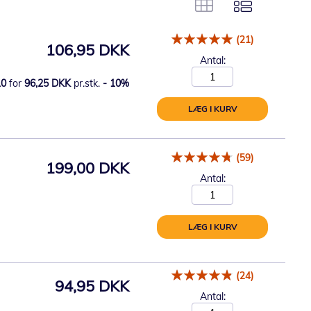
(21)
106,95 DKK
Antal:
10
for
96,25 DKK
pr.stk.
-
10
%
LÆG I KURV
(59)
199,00 DKK
Antal:
LÆG I KURV
(24)
94,95 DKK
Antal: