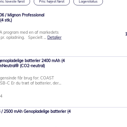
ris: laveste først
Pris: højest først
Lagerstatus
6 / Mignon Professional
4 stk.)
A program med en af markedets
 pr. opladning. Specielt ...
Detaljer
nopladelige batterier 2400 mAh (4
bonNeutral® (CO2-neutral)
nogensinde får brug for: COAST
C Er du træt af batterier, der...
34
 / 2500 mAh Genopladelige batterier (4