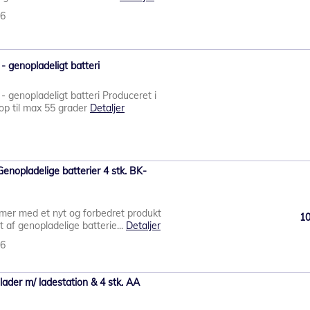
86
genopladeligt batteri
genopladeligt batteri Produceret i
op til max 55 grader
Detaljer
nopladelige batterier 4 stk. BK-
er med et nyt og forbedret produkt
1
 af genopladelige batterie...
Detaljer
66
ader m/ ladestation & 4 stk. AA