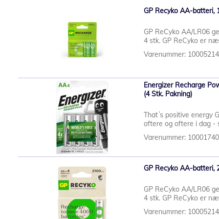
GP Recyko AA-batteri, 
GP ReCyko AA/LR06 gen
4 stk. GP ReCyko er næs
Varenummer: 1000521
Energizer Recharge Po
(4 Stk. Pakning)
That´s positive energy 
oftere og oftere i dag - 
Varenummer: 1000174
GP Recyko AA-batteri, 
GP ReCyko AA/LR06 gen
4 stk. GP ReCyko er næs
Varenummer: 1000521