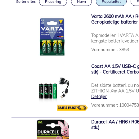
Sorter efter:
Placering
Navn
Popularitet
P
Varta 2600 mAh AA / R0
Genopladelige batterier (
Topmodellen i VARTA A
længste batterilevetider
Varenummer: 3853
Coast AA 1.5V USB-C ge
stk) - Certificeret Car
Det sidste batteri, du 
ZITHION-X® AA 1.5V USB-
Detaljer
Varenummer: 1000475
Duracell AA / HR6 / R06
stk.)