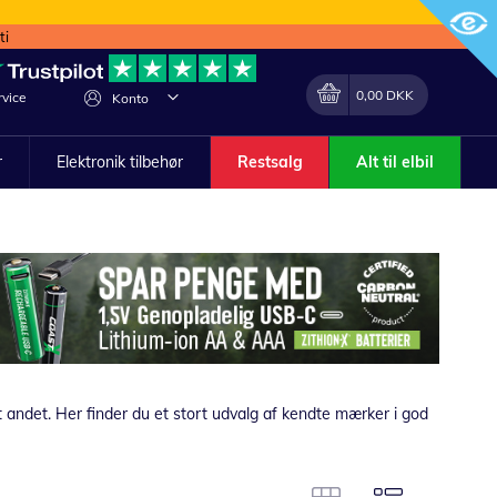
ti
Min indkøbskurv
Lave
0,00 DKK
vice
Konto
om
r
Elektronik tilbehør
Restsalg
Alt til elbil
 andet. Her finder du et stort udvalg af kendte mærker i god