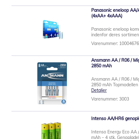
Panasonic eneloop AA/AA
(4xAA+ 4xAAA)
Panasonic eneloop komm
indenfor deres sortiment
Varenummer: 1000467
Ansmann AA / R06 / Mign
2850 mAh
Ansmann AA / R06 / Mign
2850 mAh Topmodellen 
Detaljer
Varenummer: 3003
Intenso AA/HR6 genopla
Intenso Energy Eco AA 
mAh – 4 stk. Genopladeli