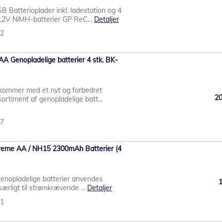
Batterioplader inkl. ladestation og 4
,2V NiMH-batterier GP ReC...
Detaljer
52
A Genopladelige batterier 4 stk. BK-
kommer med et nyt og forbedret
2
ortiment af genopladelige batt...
77
reme AA / NH15 2300mAh Batterier (4
Genopladelige batterier anvendes
særligt til strømkrævende ...
Detaljer
01