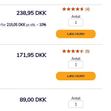
(4)
238,95 DKK
Antal:
0
for
215,05 DKK
pr.stk.
-
10
%
LÆG I KURV
(5)
171,95 DKK
Antal:
LÆG I KURV
89,00 DKK
Antal: