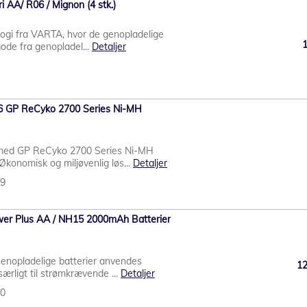
 AA/ R06 / Mignon (4 stk.)
ogi fra VARTA, hvor de genopladelige
gode fra genopladel...
Detaljer
R6 GP ReCyko 2700 Series Ni-MH
 med GP ReCyko 2700 Series Ni-MH
Økonomisk og miljøvenlig løs...
Detaljer
69
wer Plus AA / NH15 2000mAh Batterier
Genopladelige batterier anvendes
1
særligt til strømkrævende ...
Detaljer
10