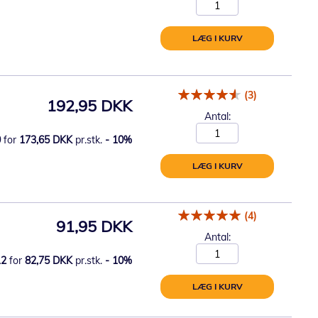
LÆG I KURV
(3)
192,95 DKK
Antal:
0
for
173,65 DKK
pr.stk.
-
10
%
LÆG I KURV
(4)
91,95 DKK
Antal:
12
for
82,75 DKK
pr.stk.
-
10
%
LÆG I KURV