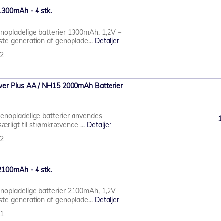
1300mAh - 4 stk.
opladelige batterier 1300mAh, 1,2V –
te generation af genoplade...
Detaljer
42
wer Plus AA / NH15 2000mAh Batterier
Genopladelige batterier anvendes
særligt til strømkrævende ...
Detaljer
02
2100mAh - 4 stk.
opladelige batterier 2100mAh, 1,2V –
te generation af genoplade...
Detaljer
41