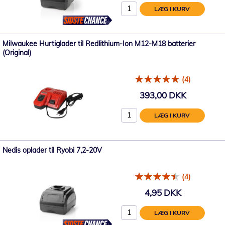
LÆG I KURV
Milwaukee Hurtiglader til Redlithium-Ion M12-M18 batterier
(Original)
(4)
393,00 DKK
LÆG I KURV
Nedis oplader til Ryobi 7,2-20V
(4)
4,95 DKK
LÆG I KURV