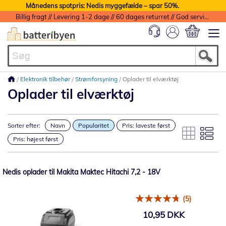
Månedens spotpris: Nedis myggefælde – spar 50%.
Billig fragt // Levering 1-2 dage // 60 dages returret // God service med garanti
Min indkøbs
Elektronik tilbehør
Strømforsyning
Oplader til elværktøj
Oplader til elværktøj
Sorter efter:
Navn
Popularitet
Pris: laveste først
Pris: højest først
Nedis oplader til Makita Maktec Hitachi 7,2 - 18V
(5)
10,95 DKK