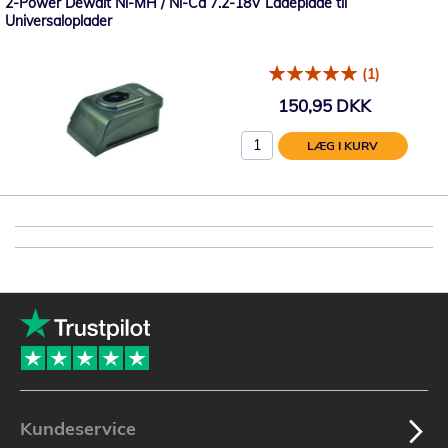
2-Power Dewalt Ni-MH / Ni-Cd 7.2-18V Ladeplade til
Universaloplader
(1)
150,95 DKK
LÆG I KURV
Kundeservice