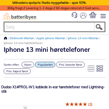
Månedens spotpris: Nedis myggefælde – spar 50%.
Billig fragt // Levering 1-2 dage // 60 dages returret // God service med garanti
Min indkøbs
Elektronik tilbehør
Apple iphone tilbehør
Iphone 13 mini tilbehør
Iphone 13 mini høretelefoner
Iphone 13 mini høretelefoner
Sorter efter:
Navn
Popularitet
Pris: laveste først
Pris: højest først
Dudao X14PROL-W1 kablede in-ear høretelefoner med Lightning-
stik
(2)