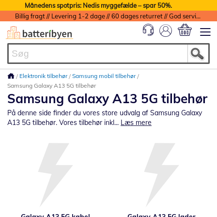
Månedens spotpris: Nedis myggefælde – spar 50%.
Billig fragt // Levering 1-2 dage // 60 dages returret // God service med garanti
Min indkøbs
Elektronik tilbehør
Samsung mobil tilbehør
Samsung Galaxy A13 5G tilbehør
Samsung Galaxy A13 5G tilbehør
På denne side finder du vores store udvalg af Samsung Galaxy
A13 5G tilbehør. Vores tilbehør inkl...
Læs mere
Galaxy A13 5G kabel
Galaxy A13 5G lader