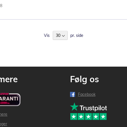
58
Vis
pr. side
mere
Følg os
Facebook
mere
inger