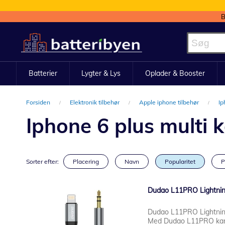
B
Skip
to
Content
Batterier
Lygter & Lys
Oplader & Booster
Forsiden
Elektronik tilbehør
Apple iphone tilbehør
Ip
Iphone 6 plus multi 
Sorter efter:
Placering
Navn
Popularitet
P
Dudao L11PRO Lightning
Dudao L11PRO Lightning 
Med Dudao L11PRO kan d