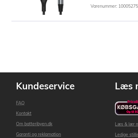
Varenummer: 1000527
Kundeservice
Læs 
FAQ
Kontakt
Om batteribyen.dk
Læs & lær 
Garanti og reklamation
Ledige still