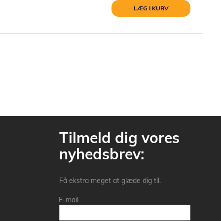
LÆG I KURV
Tilmeld dig vores
nyhedsbrev:
Få ekstra meget at glæde dig til.
E-mail