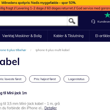
Månedens spotpris: Nedis myggefælde – spar 50%.
illig fragt // Levering 1-2 dage // 60 dages returret // God service med garan
Kundeser
Værktøj Maskiner & Bolig
Kabler & Tilslutning
El-artikle
hone 6 plus tilbehør
Iphone 6 plus multi kabel
kabel
ris: laveste først
Pris: højest først
Lagerstatus
 til Mini-jack 1m
til 3,5 mm Mini-Jack kabel – 1 m, grå
u forbinde din iPhone el...
Detaljer