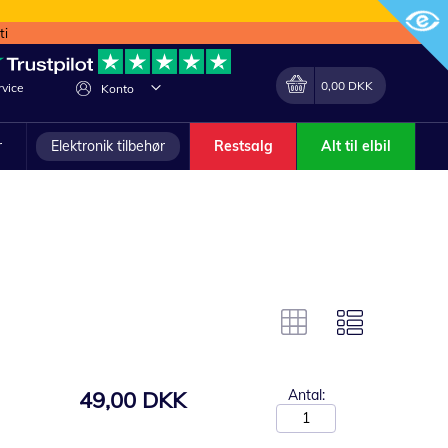
ti
Min indkøbskurv
Lave
0,00 DKK
vice
Konto
om
r
Elektronik tilbehør
Restsalg
Alt til elbil
49,00 DKK
Antal: