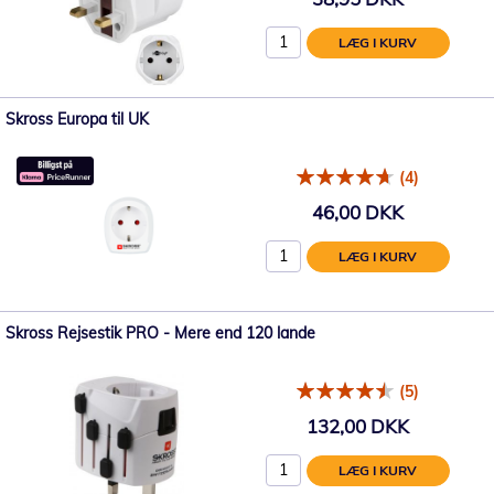
LÆG I KURV
Skross Europa til UK
(4)
46,00 DKK
LÆG I KURV
Skross Rejsestik PRO - Mere end 120 lande
(5)
132,00 DKK
LÆG I KURV