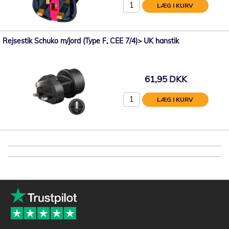
LÆG I KURV
Rejsestik Schuko m/jord (Type F, CEE 7/4)> UK hanstik
61,95 DKK
LÆG I KURV