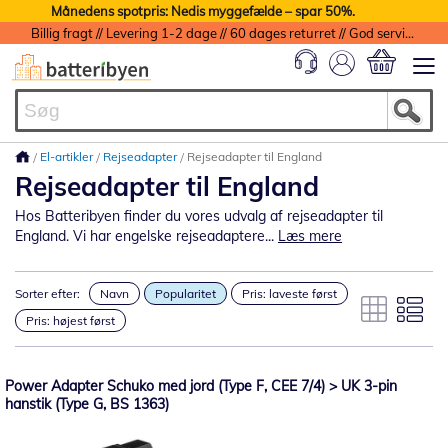
Månedens spotpris: Nedis myggefælde – spar 50%.
Billig fragt // Levering 1-2 dage // 60 dages returret // God service med garanti
Min indkøbs
El-artikler
Rejseadapter
Rejseadapter til England
Rejseadapter til England
Hos Batteribyen finder du vores udvalg af rejseadapter til
England. Vi har engelske rejseadaptere...
Læs mere
Sorter efter:
Navn
Popularitet
Pris: laveste først
Pris: højest først
Power Adapter Schuko med jord (Type F, CEE 7/4) > UK 3-pin
hanstik (Type G, BS 1363)