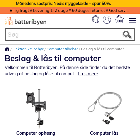
Månedens spotpris: Nedis myggefælde – spar 50%.
Billig fragt // Levering 1-2 dage // 60 dages returret // God service med garanti
Min indkøbs
Elektronik tilbehør
Computer tilbehør
Beslag & lås til computer
Beslag & lås til computer
Velkommen til Batteribyen. På denne side finder du det bedste
udvalg af beslag og låse til comput...
Læs mere
Computer ophæng
Computer lås