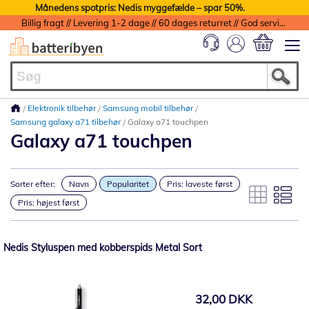
Månedens spotpris: Nedis myggefælde – spar 50%.
Billig fragt // Levering 1-2 dage // 60 dages returret // God service med garanti
Min indkøbs
Elektronik tilbehør
Samsung mobil tilbehør
Samsung galaxy a71 tilbehør
Galaxy a71 touchpen
Galaxy a71 touchpen
Sorter efter:
Navn
Popularitet
Pris: laveste først
Pris: højest først
Nedis Styluspen med kobberspids Metal Sort
32,00 DKK