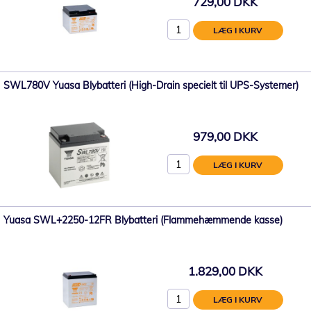
729,00 DKK
LÆG I KURV
SWL780V Yuasa Blybatteri (High-Drain specielt til UPS-Systemer)
979,00 DKK
LÆG I KURV
Yuasa SWL+2250-12FR Blybatteri (Flammehæmmende kasse)
1.829,00 DKK
LÆG I KURV