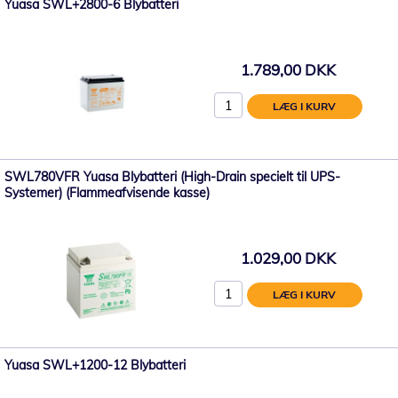
Yuasa SWL+2800-6 Blybatteri
1.789,00 DKK
LÆG I KURV
SWL780VFR Yuasa Blybatteri (High-Drain specielt til UPS-
Systemer) (Flammeafvisende kasse)
1.029,00 DKK
LÆG I KURV
Yuasa SWL+1200-12 Blybatteri