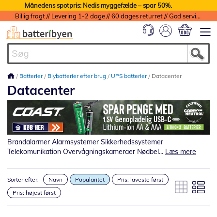
Månedens spotpris: Nedis myggefælde – spar 50%.
Billig fragt // Levering 1-2 dage // 60 dages returret // God service med garanti
Min indkøbs
Batterier
Blybatterier efter brug
UPS batterier
Datacenter
Datacenter
Brandalarmer Alarmsystemer Sikkerhedssystemer
Telekomunikation Overvågningskameraer Nødbel...
Læs mere
Sorter efter:
Navn
Popularitet
Pris: laveste først
Pris: højest først