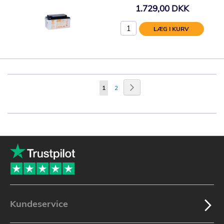
1.729,00 DKK
LÆG I KURV
Side
Side
Videre
Du
Side
1
2
læser
i
øjeblikket
side
Kundeservice