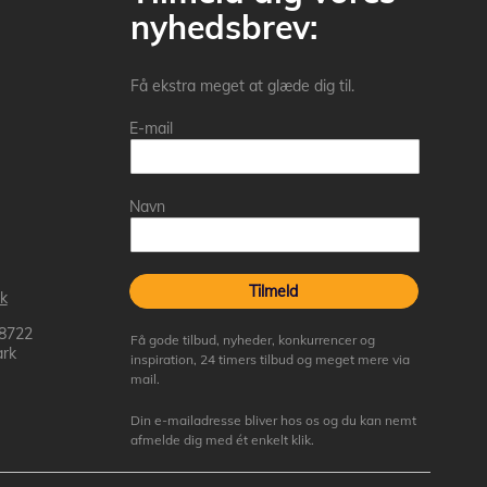
nyhedsbrev:
Få ekstra meget at glæde dig til.
E-mail
Navn
Tilmeld
k
 8722
Få gode tilbud, nyheder, konkurrencer og
rk
inspiration, 24 timers tilbud og meget mere via
mail.
Din e-mailadresse bliver hos os og du kan nemt
afmelde dig med ét enkelt klik.