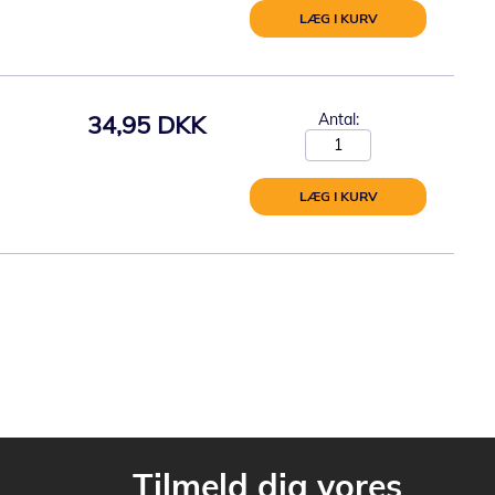
LÆG I KURV
34,95 DKK
Antal:
LÆG I KURV
Tilmeld dig vores