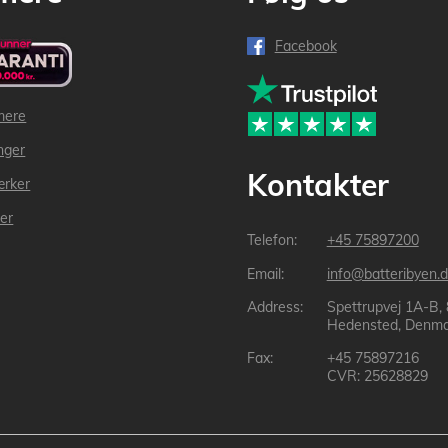
Facebook
mere
inger
Kontakter
ærker
der
+45 75897200
info@batteribyen.d
Spettrupvej 1A-B,
Hedensted, Denma
+45 75897216
CVR: 25628829