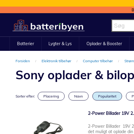
B
Skip
to
Content
Batterier
Lygter & Lys
Oplader & Booster
Forsiden
Elektronik tilbehør
Computer tilbehør
Strøm
Sony oplader & bilop
Sorter efter:
Placering
Navn
Popularitet
P
2-Power Billader 19V 2.
2-Power Billader 19V 2
det muligt at oplade din