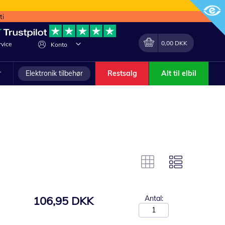
ti
Min indkøbskurv
Lave
0,00 DKK
vice
Konto
om
r
Elektronik tilbehør
Restsalg
Alt til elbil
106,95 DKK
Antal: