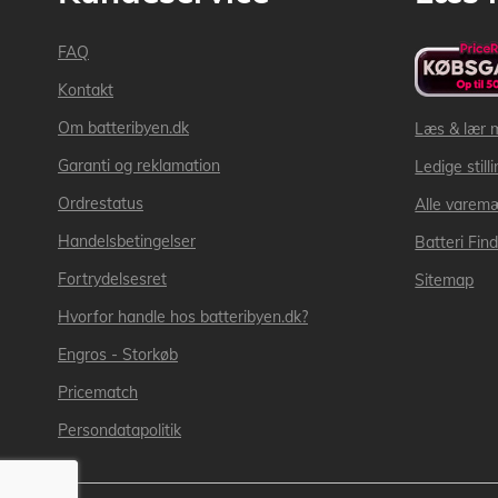
FAQ
Kontakt
Om batteribyen.dk
Læs & lær 
Garanti og reklamation
Ledige still
Ordrestatus
Alle varem
Handelsbetingelser
Batteri Fin
Fortrydelsesret
Sitemap
Hvorfor handle hos batteribyen.dk?
Engros - Storkøb
Pricematch
Persondatapolitik