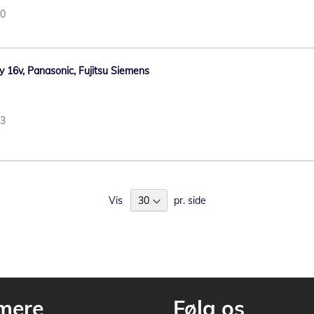
40
y 16v, Panasonic, Fujitsu Siemens
43
Vis
pr. side
mere
Følg os