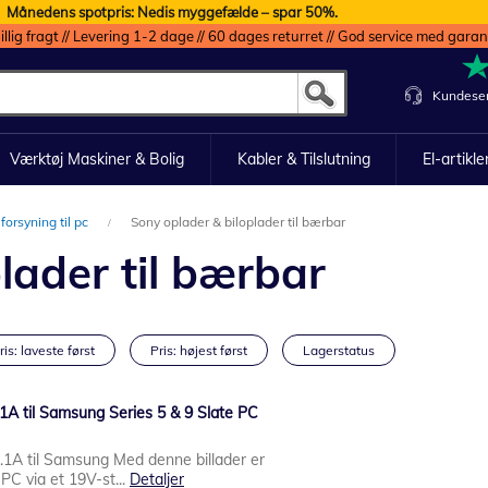
Månedens spotpris: Nedis myggefælde – spar 50%.
illig fragt // Levering 1-2 dage // 60 dages returret // God service med garan
Kundeser
Værktøj Maskiner & Bolig
Kabler & Tilslutning
El-artikle
forsyning til pc
Sony oplader & biloplader til bærbar
lader til bærbar
ris: laveste først
Pris: højest først
Lagerstatus
1A til Samsung Series 5 & 9 Slate PC
.1A til Samsung Med denne billader er
 PC via et 19V-st...
Detaljer