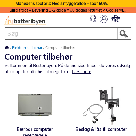
Månedens spotpris: Nedis myggefælde – spar 50%.
Billig fragt // Levering 1-2 dage // 60 dages returret // God service med garanti
Min indkøbs
Elektronik tilbehør
Computer tilbehør
Computer tilbehør
Velkommen til Batteribyen. På denne side finder du vores udvalg
af computer tilbehør til meget ko...
Læs mere
Bærbar computer
Beslag & lås til computer
reservedele