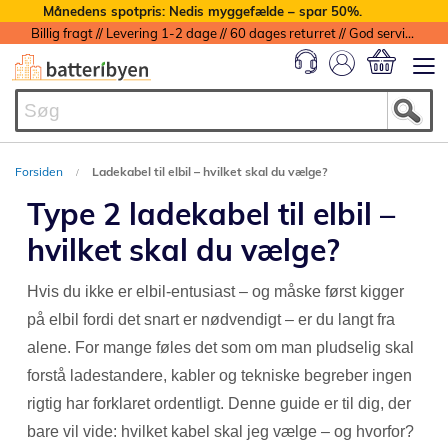
Månedens spotpris: Nedis myggefælde – spar 50%.
Billig fragt // Levering 1-2 dage // 60 dages returret // God service med garanti
Min indkøbs
Forsiden
Ladekabel til elbil – hvilket skal du vælge?
Type 2 ladekabel til elbil –
hvilket skal du vælge?
Hvis du ikke er elbil-entusiast – og måske først kigger
på elbil fordi det snart er nødvendigt – er du langt fra
alene. For mange føles det som om man pludselig skal
forstå ladestandere, kabler og tekniske begreber ingen
rigtig har forklaret ordentligt. Denne guide er til dig, der
bare vil vide: hvilket kabel skal jeg vælge – og hvorfor?