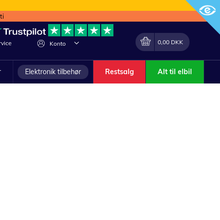
ti
Min indkøbskurv
Lave
0,00 DKK
vice
Konto
om
r
Elektronik tilbehør
Restsalg
Alt til elbil