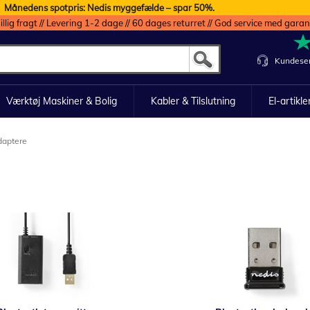
Månedens spotpris: Nedis myggefælde – spar 50%.
illig fragt // Levering 1-2 dage // 60 dages returret // God service med garan
Kundeser
Værktøj Maskiner & Bolig
Kabler & Tilslutning
El-artikle
daptere