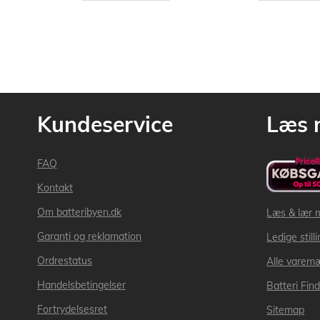
Kundeservice
Læs 
FAQ
Kontakt
Om batteribyen.dk
Læs & lær 
Garanti og reklamation
Ledige still
Ordrestatus
Alle varem
Handelsbetingelser
Batteri Fin
Fortrydelsesret
Sitemap