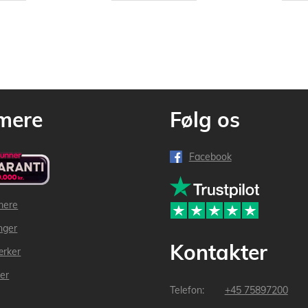
mere
Følg os
Facebook
mere
inger
Kontakter
ærker
der
+45 75897200