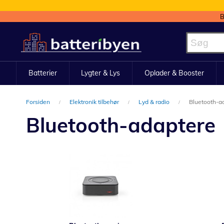
B
Skip
to
Content
Batterier
Lygter & Lys
Oplader & Booster
Forsiden
Elektronik tilbehør
Lyd & radio
Bluetooth-a
Bluetooth-adaptere