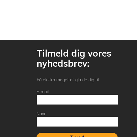
Tilmeld dig vores
nyhedsbrev:
Få ekstra meget at glæde dig til.
E-mail
Navn