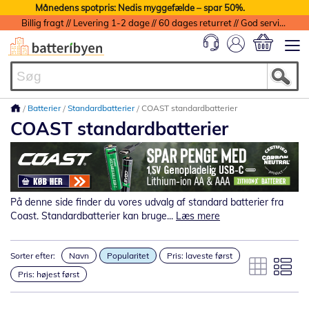
Månedens spotpris: Nedis myggefælde – spar 50%.
Billig fragt // Levering 1-2 dage // 60 dages returret // God service med garanti
Min indkøbs
Batterier
Standardbatterier
COAST standardbatterier
COAST standardbatterier
På denne side finder du vores udvalg af standard batterier fra
Coast. Standardbatterier kan bruge...
Læs mere
Sorter efter:
Navn
Popularitet
Pris: laveste først
Pris: højest først