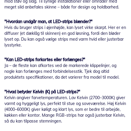
mod støv og slag. Til synlige installationer eller områder med
meget slid anbefales skinne – både for design og holdbarhed.
"Hvordan undgår man, at LED-strips blænder?"
Hvis du bruger strips i øjenhøjde, kan lyset virke skarpt. Her er en
diffuser (et dæklåg til skinnen) en god løsning, fordi den bløder
lyset op. Du kan også vælge strips med varm hvid eller justerbar
lysstyrke.
"Kan LED-strips forkortes eller forlænges?"
Ja – de fleste kan afkortes ved de markerede klippelinjer, og
nogle kan forlænges med forbindelsesstik. Tjek dog altid
produktets specifikationer, da det varierer fra model til model.
"Hvad betyder Kelvin (K) på LED-strips?"
Kelvin angiver farvetemperaturen. Lav Kelvin (2700–3000K) giver
varmt og hyggeligt lys, perfekt til stue og soveværelse. Høj Kelvin
(4000–6000K) giver køligt og klart lys, som er bedre til arbejde,
køkken eller kontor. Mange RGB-strips har også justerbar Kelvin,
så du kan tilpasse stemningen.