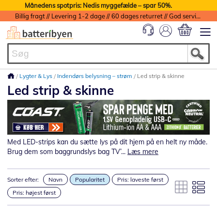
Månedens spotpris: Nedis myggefælde – spar 50%.
Billig fragt // Levering 1-2 dage // 60 dages returret // God service med garanti
Min indkøbs
Lygter & Lys
Indendørs belysning – strøm
Led strip & skinne
Led strip & skinne
Med LED-strips kan du sætte lys på dit hjem på en helt ny måde.
Brug dem som baggrundslys bag TV’...
Læs mere
Sorter efter:
Navn
Popularitet
Pris: laveste først
Pris: højest først