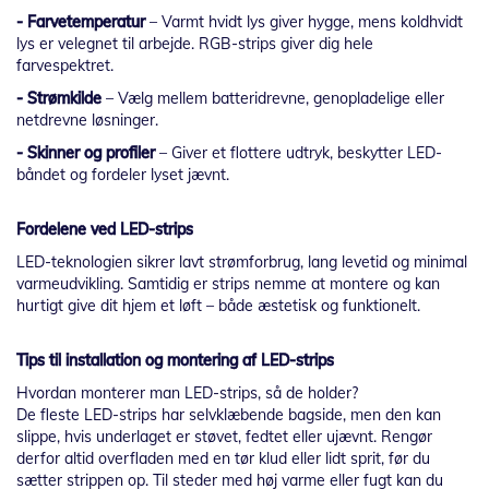
- Farvetemperatur
– Varmt hvidt lys giver hygge, mens koldhvidt
lys er velegnet til arbejde. RGB-strips giver dig hele
farvespektret.
- Strømkilde
– Vælg mellem batteridrevne, genopladelige eller
netdrevne løsninger.
- Skinner og profiler
– Giver et flottere udtryk, beskytter LED-
båndet og fordeler lyset jævnt.
Fordelene ved LED-strips
LED-teknologien sikrer lavt strømforbrug, lang levetid og minimal
varmeudvikling. Samtidig er strips nemme at montere og kan
hurtigt give dit hjem et løft – både æstetisk og funktionelt.
Tips til installation og montering af LED-strips
Hvordan monterer man LED-strips, så de holder?
De fleste LED-strips har selvklæbende bagside, men den kan
slippe, hvis underlaget er støvet, fedtet eller ujævnt. Rengør
derfor altid overfladen med en tør klud eller lidt sprit, før du
sætter strippen op. Til steder med høj varme eller fugt kan du