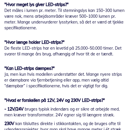
"Hvor meget lys giver LED-strips?"
Det måles i lumen pr. meter. Til stemningslys kan 150–300 lumen
være nok, mens arbejdsområder kræver 500–1000 lumen pr.
meter. Mange undervurderer lysstyrken, så det er værd at tjekke
specifikationerne.
"Hvor længe holder LED-strips?"
De fleste LED-strips har en levetid på 25.000–50.000 timer. Det
svarer til mange års brug, afhængig af hvor tit de er tændt.
"Kan LED-strips dæmpes?"
Ja, men kun hvis modellen understøtter det. Mange nyere strips
er dæmpbare via fjernbetjening eller app, men vælg altid
“dæmpbar” i specifikationerne, hvis det er vigtigt for dig.
"Hvad er forskellen på 12V, 24V og 230V LED-strips?"
- 12V/24V
bruges typisk indendørs og er sikre at arbejde med,
men kræver transformator. 24V egner sig til længere stræk.
230V
kan tilsluttes direkte i stikkontakten, og de bruges ofte til
udendørsprojekter, hvor man skal have mange meter i ét stræk.