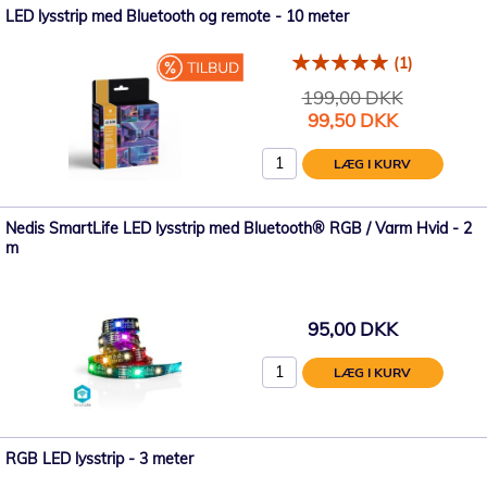
LED lysstrip med Bluetooth og remote - 10 meter
(1)
199,00 DKK
Tilbudspris
99,50 DKK
LÆG I KURV
Nedis SmartLife LED lysstrip med Bluetooth® RGB / Varm Hvid - 2
m
95,00 DKK
LÆG I KURV
RGB LED lysstrip - 3 meter