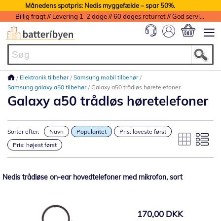
Månedens spotpris: Nedis myggefælde – spar 50%.
Billig fragt // Levering 1-2 dage // 60 dages returret // God service med garanti
Min indkøbs
Elektronik tilbehør
Samsung mobil tilbehør
Samsung galaxy a50 tilbehør
Galaxy a50 trådløs høretelefoner
Galaxy a50 trådløs høretelefoner
Sorter efter:
Navn
Popularitet
Pris: laveste først
Pris: højest først
Nedis trådløse on-ear hovedtelefoner med mikrofon, sort
170,00 DKK