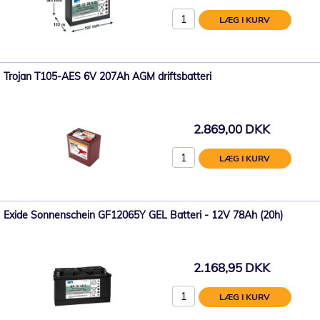
LÆG I KURV
Trojan T105-AES 6V 207Ah AGM driftsbatteri
2.869,00 DKK
LÆG I KURV
Exide Sonnenschein GF12065Y GEL Batteri - 12V 78Ah (20h)
2.168,95 DKK
LÆG I KURV