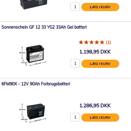
LÆG I KURV
Sonnenschein GF 12 33 YG2 33Ah Gel batteri
(1)
1.198,95 DKK
LÆG I KURV
6FM90X - 12V 90Ah Forbrugsbatteri
1.286,95 DKK
LÆG I KURV