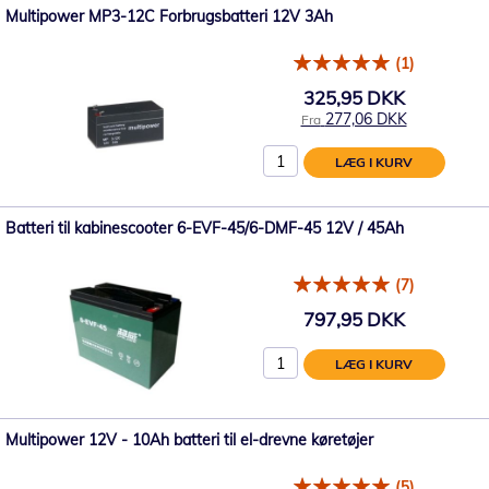
Multipower MP3-12C Forbrugsbatteri 12V 3Ah
(1)
325,95 DKK
277,06 DKK
Fra
LÆG I KURV
Batteri til kabinescooter 6-EVF-45/6-DMF-45 12V / 45Ah
(7)
797,95 DKK
LÆG I KURV
Multipower 12V - 10Ah batteri til el-drevne køretøjer
(5)