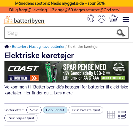
Månedens spotpris: Nedis myggefælde – spar 50%.
Billig fragt // Levering 1-2 dage // 60 dages returret // God service med garanti
Min indkøbs
Batterier
Hus og have batterier
Elektriske køretøjer
Elektriske køretøjer
Velkommen til 'Batteribyen.dk's kategori for batterier til elektriske
køretøjer. Her finder du ...
Læs mere
Sorter efter:
Navn
Popularitet
Pris: laveste først
Pris: højest først