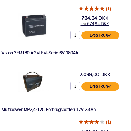
(1)
794,04 DKK
674,94 DKK
Fra
LÆG I KURV
Vision 3FM180 AGM FM-Serie 6V 180Ah
2.099,00 DKK
LÆG I KURV
Multipower MP2,4-12C Forbrugsbatteri 12V 2.4Ah
(1)