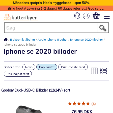
Månedens spotpris: Nedis myggefælde – spar 50%.
Billig fragt // Levering 1-2 dage // 60 dages returret // God service med garanti
Min indkøbs
Elektronik tilbehør
Apple iphone tilbehør
Iphone se 2020 tilbehør
Iphone se 2020 billader
Iphone se 2020 billader
Sorter efter:
Navn
Popularitet
Pris: laveste først
Pris: højest først
Goobay Dual-USB-C Billader (12/24V) sort
(4)
76,95 DKK