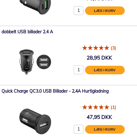
LÆG I KURV
dobbelt USB billader 2.4 A
(3)
28,95 DKK
LÆG I KURV
Quick Charge QC3.0 USB Billader - 2,4A Hurtigladning
(1)
47,95 DKK
LÆG I KURV