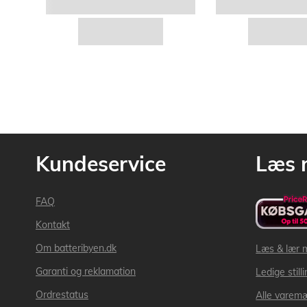
Kundeservice
Læs 
FAQ
Kontakt
Om batteribyen.dk
Læs & lær 
Garanti og reklamation
Ledige still
Ordrestatus
Alle varem