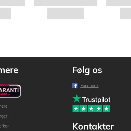
mere
Følg os
Facebook
mere
inger
Kontakter
ærker