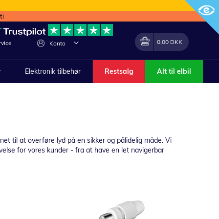
ti
Min indkøbskurv
Lave
0,00 DKK
vice
Konto
om
r
Elektronik tilbehør
Restsalg
Alt til elbil
t til at overføre lyd på en sikker og pålidelig måde. Vi
else for vores kunder - fra at have en let navigerbar