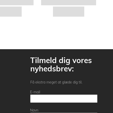
Tilmeld dig vores
nyhedsbrev:
Få ekstra meget at glæde dig til.
E-mail
Navn