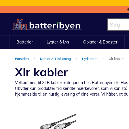
B
Skip
to
Content
Batterier
Lygter & Lys
Oplader & Booster
Forsiden
Kabler & Tilslutning
Lydkabler
Xlr kabler
Xlr kabler
Velkommen til XLR kabler kategorien hos Batteribyen.dk. Hos os
tilbyder kun produkter fra kendte mærkevarer, som vi kan stå 1
hjemmeside til en hurtig levering af dine varer. Vi håber, at du