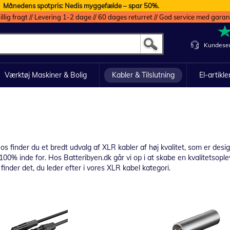
Månedens spotpris: Nedis myggefælde – spar 50%.
illig fragt // Levering 1-2 dage // 60 dages returret // God service med garan
Kundeser
Værktøj Maskiner & Bolig
Kabler & Tilslutning
El-artikle
 finder du et bredt udvalg af XLR kabler af høj kvalitet, som er designe
00% inde for. Hos Batteribyen.dk går vi op i at skabe en kvalitetsoplev
 finder det, du leder efter i vores XLR kabel kategori.