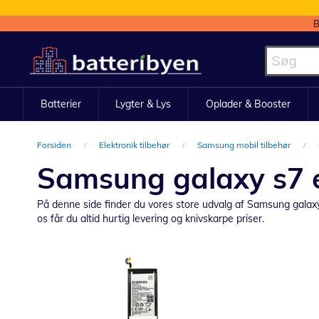
B
Skip
to
Content
Batterier
Lygter & Lys
Oplader & Booster
Forsiden
Elektronik tilbehør
Samsung mobil tilbehør
Samsung galaxy s7 e
På denne side finder du vores store udvalg af Samsung galaxy s
os får du altid hurtig levering og knivskarpe priser.