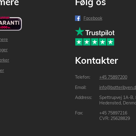
mere
Følg os
Facebook
mere
inger
Kontakter
ærker
der
+45 75897200
info@batteribyen.d
Spettrupvej 1A-B,
Hedensted, Denma
+45 75897216
CVR: 25628829