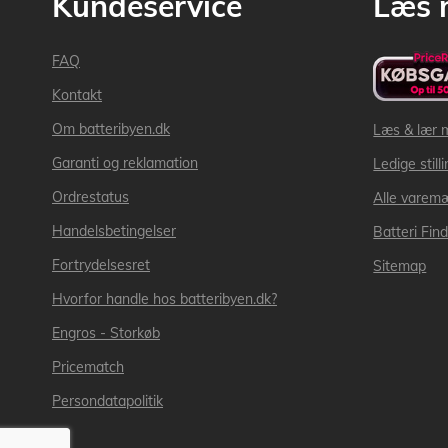
Kundeservice
Læs 
FAQ
Kontakt
Om batteribyen.dk
Læs & lær 
Garanti og reklamation
Ledige still
Ordrestatus
Alle varem
Handelsbetingelser
Batteri Fin
Fortrydelsesret
Sitemap
Hvorfor handle hos batteribyen.dk?
Engros - Storkøb
Pricematch
Persondatapolitik