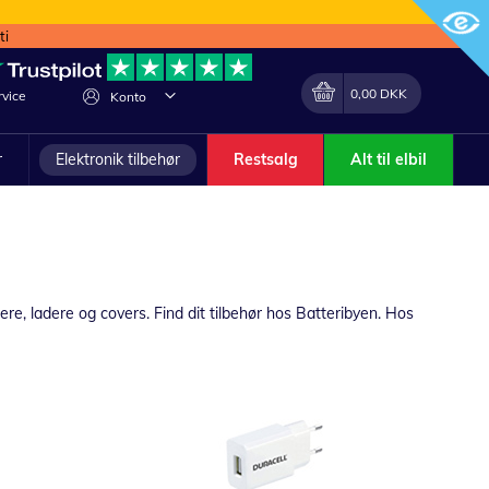
ti
Min indkøbskurv
Lave
0,00 DKK
vice
Konto
om
r
Elektronik tilbehør
Restsalg
Alt til elbil
ere, ladere og covers. Find dit tilbehør hos Batteribyen. Hos