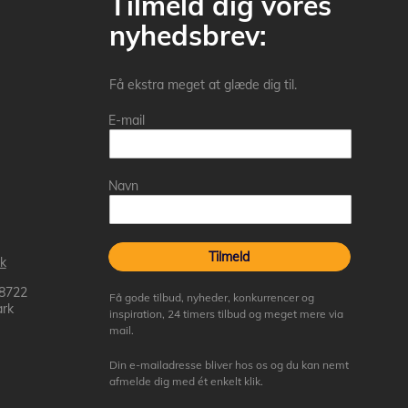
Tilmeld dig vores
nyhedsbrev:
Få ekstra meget at glæde dig til.
E-mail
Navn
Tilmeld
k
 8722
Få gode tilbud, nyheder, konkurrencer og
rk
inspiration, 24 timers tilbud og meget mere via
mail.
Din e-mailadresse bliver hos os og du kan nemt
afmelde dig med ét enkelt klik.