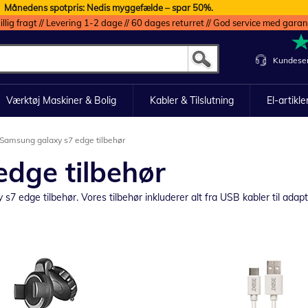
Månedens spotpris: Nedis myggefælde – spar 50%.
illig fragt // Levering 1-2 dage // 60 dages returret // God service med garan
Kundeser
Værktøj Maskiner & Bolig
Kabler & Tilslutning
El-artikle
Samsung galaxy s7 edge tilbehør
dge tilbehør
7 edge tilbehør. Vores tilbehør inkluderer alt fra USB kabler til adapt