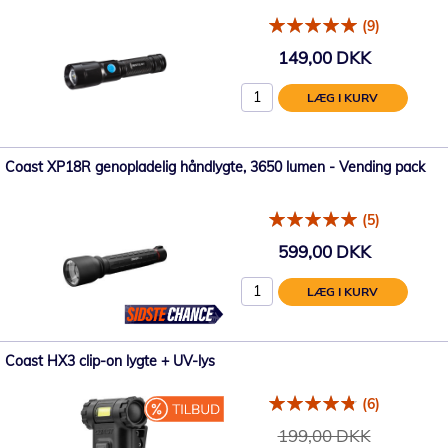
(9)
149,00 DKK
LÆG I KURV
Coast XP18R genopladelig håndlygte, 3650 lumen - Vending pack
(5)
599,00 DKK
LÆG I KURV
Coast HX3 clip-on lygte + UV-lys
(6)
199,00 DKK