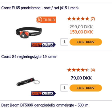
Coast FL65 pandelampe - sort / rød (415 lumen)
(7)
299,00 DKK
Tilbudspris
159,00 DKK
LÆG I KURV
Coast G4 nøgleringslygte 19 lumen
(4)
79,00 DKK
LÆG I KURV
Best Beam BF500R genopladelig lommelygte - 500 lm