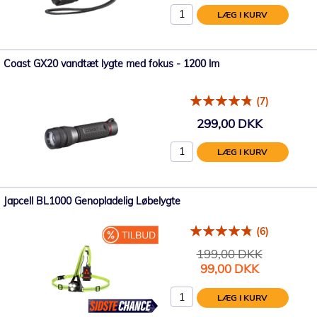
LÆG I KURV
Coast GX20 vandtæt lygte med fokus - 1200 lm
(7)
299,00 DKK
LÆG I KURV
Japcell BL1000 Genopladelig Løbelygte
(6)
199,00 DKK
Tilbudspris
99,00 DKK
LÆG I KURV