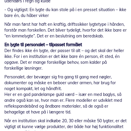
udendørs i regn og kulde
- Og vigtigst: En lygte du kan stole på i en presset situation – ikke
bare én, du håber virker
Når man først har haft en kraftig, driftssikker lygtetype i hånden,
forstår man forskellen. Det bliver tydeligt, hvorfor det ikke bare er
“en lommelygte”. Det er en beslutning om beredskab.
En lygte til personalet – tilpasset formålet
Der findes ikke én lygte, der passer til alt – og det skal der heller
ikke. For i en institution er det ikke bare én person, ét sted, én
opgave. Det er mange forskellige behov, som kalder på
forskellige løsninger.
Personalet, der bevæger sig fra gang til gang med nøgler,
dokumenter og måske en beboer under armen, har brug for
noget kompakt, let og håndfrit.
Her er en god pandelampe guld værd – især en med baglys, så
andre også kan se, hvor man er. Flere modeller er udviklet med
reflekspandebånd og åndbare materialer, så de også er
behagelige at have på i længere tid.
Når en institution skal indkøbe 20, 30 eller måske 50 lygter, er det
vigtigt at kunne vælge produkter, der både har høj funktionalitet