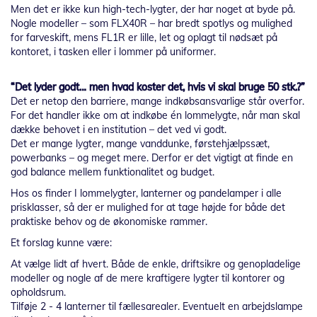
Men det er ikke kun high-tech-lygter, der har noget at byde på.
Nogle modeller – som FLX40R – har bredt spotlys og mulighed
for farveskift, mens FL1R er lille, let og oplagt til nødsæt på
kontoret, i tasken eller i lommer på uniformer.
“Det lyder godt… men hvad koster det, hvis vi skal bruge 50 stk.?”
Det er netop den barriere, mange indkøbsansvarlige står overfor.
For det handler ikke om at indkøbe én lommelygte, når man skal
dække behovet i en institution – det ved vi godt.
Det er mange lygter, mange vanddunke, førstehjælpssæt,
powerbanks – og meget mere. Derfor er det vigtigt at finde en
god balance mellem funktionalitet og budget.
Hos os finder I lommelygter, lanterner og pandelamper i alle
prisklasser, så der er mulighed for at tage højde for både det
praktiske behov og de økonomiske rammer.
Et forslag kunne være:
At vælge lidt af hvert. Både de enkle, driftsikre og genopladelige
modeller og nogle af de mere kraftigere lygter til kontorer og
opholdsrum.
Tilføje 2 - 4 lanterner til fællesarealer. Eventuelt en arbejdslampe