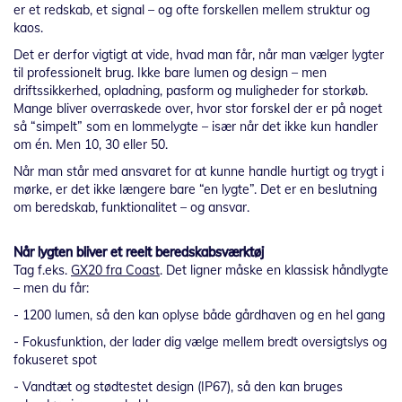
er et redskab, et signal – og ofte forskellen mellem struktur og
kaos.
Det er derfor vigtigt at vide, hvad man får, når man vælger lygter
til professionelt brug. Ikke bare lumen og design – men
driftssikkerhed, opladning, pasform og muligheder for storkøb.
Mange bliver overraskede over, hvor stor forskel der er på noget
så “simpelt” som en lommelygte – især når det ikke kun handler
om én. Men 10, 30 eller 50.
Når man står med ansvaret for at kunne handle hurtigt og trygt i
mørke, er det ikke længere bare “en lygte”. Det er en beslutning
om beredskab, funktionalitet – og ansvar.
Når lygten bliver et reelt beredskabsværktøj
Tag f.eks.
GX20 fra Coast
. Det ligner måske en klassisk håndlygte
– men du får:
- 1200 lumen, så den kan oplyse både gårdhaven og en hel gang
- Fokusfunktion, der lader dig vælge mellem bredt oversigtslys og
fokuseret spot
- Vandtæt og stødtestet design (IP67), så den kan bruges