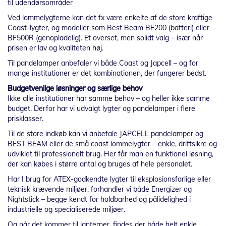
til udendørsområder
Ved lommelygterne kan det fx være enkelte af de store kraftige
Coast-lygter, og modeller som Best Beam BF200 (batteri) eller
BF500R (genopladelig). Et overset, men solidt valg – især når
prisen er lav og kvaliteten høj.
Til pandelamper anbefaler vi både Coast og Japcell – og for
mange institutioner er det kombinationen, der fungerer bedst.
Budgetvenlige løsninger og særlige behov
Ikke alle institutioner har samme behov – og heller ikke samme
budget. Derfor har vi udvalgt lygter og pandelamper i flere
prisklasser.
Til de store indkøb kan vi anbefale JAPCELL pandelamper og
BEST BEAM eller de små coast lommelygter – enkle, driftsikre og
udviklet til professionelt brug. Her får man en funktionel løsning,
der kan købes i større antal og bruges af hele personalet.
Har I brug for ATEX-godkendte lygter til eksplosionsfarlige eller
teknisk krævende miljøer, forhandler vi både Energizer og
Nightstick – begge kendt for holdbarhed og pålidelighed i
industrielle og specialiserede miljøer.
Og når det kommer til lanterner, findes der både helt enkle