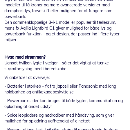
modeller til få kroner og mere avancerede versioner med
dæmpbart lys, farveskift eller mulighed for at fungere som
powerbank.
Den sammenklappelige 3-i-1 model er populær til fællesrum,
mens fx Aqiila Lightbird G1 giver mulighed for både lys og
powerbank funktion – og et design, der passer ind i flere typer
miljøer.
Hvad med strømmen?
Uanset hvilken lygte I vælger – så er det vigtigt at tænke
strømforsyning med i beredskabet.
Vi anbefaler at overveje:
- Batterier i storkøb – fx fra Japcell eller Panasonic med lang
holdbarhed og antilækagebeskyttelse
- Powerbanks, der kan bruges til både lygter, kommunikation og
opladning af andet udstyr
- Solcelleopladere og nødradioer med håndsving, som giver
mulighed for opladning uafhængigt af elnettet
- Powerstations, hvis I vil sikre strøm til mange Ipads, laptops,