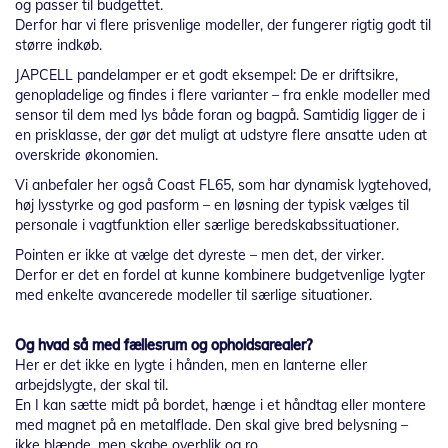
og passer til budgettet.
Derfor har vi flere prisvenlige modeller, der fungerer rigtig godt til
større indkøb.
JAPCELL pandelamper er et godt eksempel: De er driftsikre,
genopladelige og findes i flere varianter – fra enkle modeller med
sensor til dem med lys både foran og bagpå. Samtidig ligger de i
en prisklasse, der gør det muligt at udstyre flere ansatte uden at
overskride økonomien.
Vi anbefaler her også Coast FL65, som har dynamisk lygtehoved,
høj lysstyrke og god pasform – en løsning der typisk vælges til
personale i vagtfunktion eller særlige beredskabssituationer.
Pointen er ikke at vælge det dyreste – men det, der virker.
Derfor er det en fordel at kunne kombinere budgetvenlige lygter
med enkelte avancerede modeller til særlige situationer.
Og hvad så med fællesrum og opholdsarealer?
Her er det ikke en lygte i hånden, men en lanterne eller
arbejdslygte, der skal til.
En I kan sætte midt på bordet, hænge i et håndtag eller montere
med magnet på en metalflade. Den skal give bred belysning –
ikke blænde, men skabe overblik og ro.