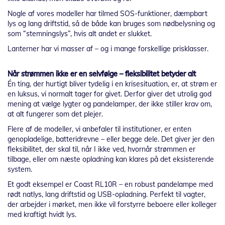
Nogle af vores modeller har tilmed SOS-funktioner, dæmpbart
lys og lang driftstid, så de både kan bruges som nødbelysning og
som “stemningslys”, hvis alt andet er slukket.
Lanterner har vi masser af – og i mange forskellige prisklasser.
Når strømmen ikke er en selvfølge – fleksibilitet betyder alt
Én ting, der hurtigt bliver tydelig i en krisesituation, er, at strøm er
en luksus, vi normalt tager for givet. Derfor giver det utrolig god
mening at vælge lygter og pandelamper, der ikke stiller krav om,
at alt fungerer som det plejer.
Flere af de modeller, vi anbefaler til institutioner, er enten
genopladelige, batteridrevne – eller begge dele. Det giver jer den
fleksibilitet, der skal til, når I ikke ved, hvornår strømmen er
tilbage, eller om næste opladning kan klares på det eksisterende
system.
Et godt eksempel er Coast RL10R – en robust pandelampe med
rødt natlys, lang driftstid og USB-opladning. Perfekt til vagter,
der arbejder i mørket, men ikke vil forstyrre beboere eller kolleger
med kraftigt hvidt lys.