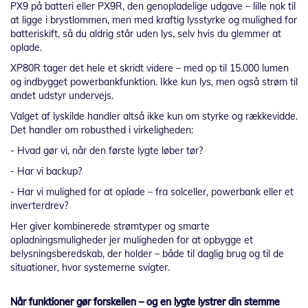
PX9 på batteri eller PX9R, den genopladelige udgave – lille nok til
at ligge i brystlommen, men med kraftig lysstyrke og mulighed for
batteriskift, så du aldrig står uden lys, selv hvis du glemmer at
oplade.
XP80R tager det hele et skridt videre – med op til 15.000 lumen
og indbygget powerbankfunktion. Ikke kun lys, men også strøm til
andet udstyr undervejs.
Valget af lyskilde handler altså ikke kun om styrke og rækkevidde.
Det handler om robusthed i virkeligheden:
- Hvad gør vi, når den første lygte løber tør?
- Har vi backup?
- Har vi mulighed for at oplade – fra solceller, powerbank eller et
inverterdrev?
Her giver kombinerede strømtyper og smarte
opladningsmuligheder jer muligheden for at opbygge et
belysningsberedskab, der holder – både til daglig brug og til de
situationer, hvor systemerne svigter.
Når funktioner gør forskellen – og en lygte lystrer din stemme