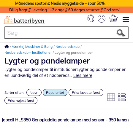
Månedens spotpris: Nedis myggefælde – spar 50%.
Billig fragt // Levering 1-2 dage // 60 dages returret // God service med garanti
Min indkøbs
Værktøj Maskiner & Bolig
Nødberedskab
Nødberedskab – Institutioner
Lygter og pandelamper
Lygter og pandelamper
Lygter og pandelamper til institutionerLygter og pandelamper er
en uundværlig del af et nødbereds...
Læs mere
Sorter efter:
Navn
Popularitet
Pris: laveste først
Pris: højest først
Japcell HLS350 Genopladelig pandelampe med sensor - 350 lumen