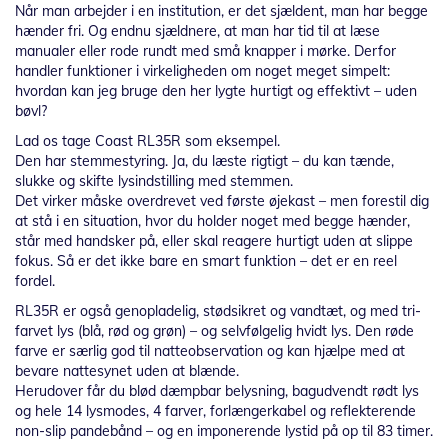
Når man arbejder i en institution, er det sjældent, man har begge
hænder fri. Og endnu sjældnere, at man har tid til at læse
manualer eller rode rundt med små knapper i mørke. Derfor
handler funktioner i virkeligheden om noget meget simpelt:
hvordan kan jeg bruge den her lygte hurtigt og effektivt – uden
bøvl?
Lad os tage Coast RL35R som eksempel.
Den har stemmestyring. Ja, du læste rigtigt – du kan tænde,
slukke og skifte lysindstilling med stemmen.
Det virker måske overdrevet ved første øjekast – men forestil dig
at stå i en situation, hvor du holder noget med begge hænder,
står med handsker på, eller skal reagere hurtigt uden at slippe
fokus. Så er det ikke bare en smart funktion – det er en reel
fordel.
RL35R er også genopladelig, stødsikret og vandtæt, og med tri-
farvet lys (blå, rød og grøn) – og selvfølgelig hvidt lys. Den røde
farve er særlig god til natteobservation og kan hjælpe med at
bevare nattesynet uden at blænde.
Herudover får du blød dæmpbar belysning, bagudvendt rødt lys
og hele 14 lysmodes, 4 farver, forlængerkabel og reflekterende
non-slip pandebånd – og en imponerende lystid på op til 83 timer.