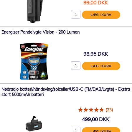
Tilbudspris
99,00 DKK
LÆG I KURV
Energizer Pandelygte Vision - 200 Lumen
98,95 DKK
LÆG I KURV
Nødradio batteri/håndsving/solceller/USB-C (FM/DAB/Lygte) - Ekstra
stort 5000mAh batteri
(23)
499,00 DKK
LÆG I KURV