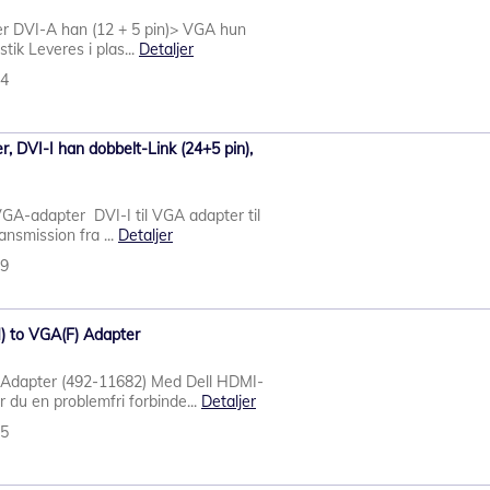
r DVI-A han (12 + 5 pin)> VGA hun
tik Leveres i plas...
Detaljer
14
 DVI-I han dobbelt-Link (24+5 pin),
GA-adapter DVI-I til VGA adapter til
ransmission fra ...
Detaljer
69
) to VGA(F) Adapter
) Adapter (492-11682) Med Dell HDMI-
 du en problemfri forbinde...
Detaljer
25