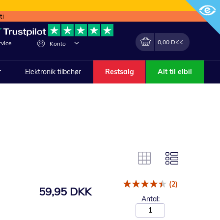
ti
Min indkøbskurv
Lave
0,00 DKK
vice
Konto
om
r
Elektronik tilbehør
Restsalg
Alt til elbil
(2)
59,95 DKK
Antal: