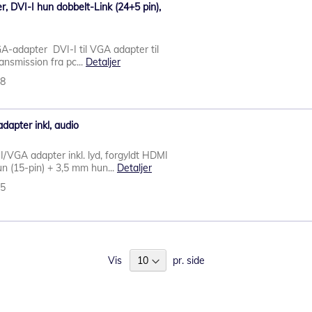
 DVI-I hun dobbelt-Link (24+5 pin),
A-adapter DVI-I til VGA adapter til
ransmission fra pc...
Detaljer
68
pter inkl, audio
GA adapter inkl. lyd, forgyldt HDMI
n (15-pin) + 3,5 mm hun...
Detaljer
85
Vis
pr. side