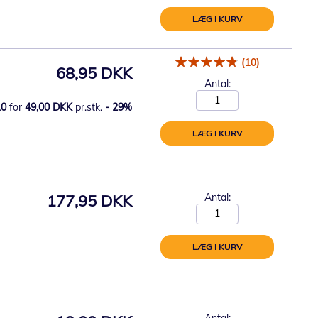
LÆG I KURV
(10)
68,95 DKK
Antal:
10
for
49,00 DKK
pr.stk.
-
29
%
LÆG I KURV
177,95 DKK
Antal:
LÆG I KURV
Antal: