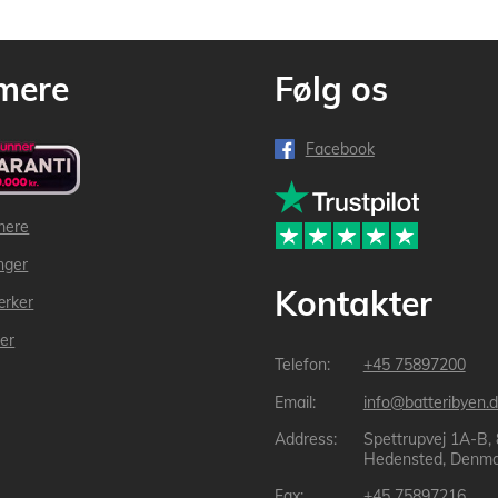
mere
Følg os
Facebook
mere
inger
Kontakter
ærker
der
+45 75897200
info@batteribyen.d
Spettrupvej 1A-B,
Hedensted, Denma
+45 75897216