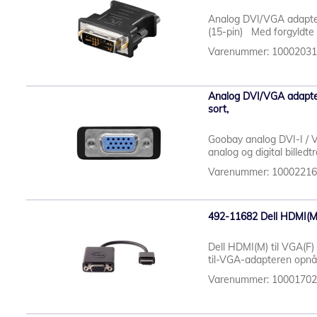
Analog DVI/VGA adapte
(15-pin) Med forgyldte s
Varenummer: 1000203
Analog DVI/VGA adapter,
sort,
Goobay analog DVI-I / V
analog og digital billedt
Varenummer: 1000221
492-11682 Dell HDMI(M
Dell HDMI(M) til VGA(F
til-VGA-adapteren opnår
Varenummer: 1000170