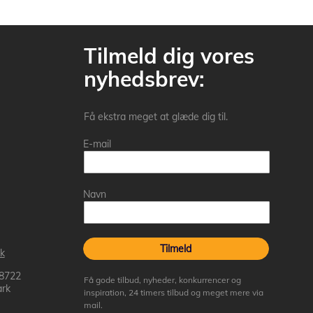
Tilmeld dig vores
nyhedsbrev:
Få ekstra meget at glæde dig til.
E-mail
Navn
Tilmeld
k
 8722
Få gode tilbud, nyheder, konkurrencer og
rk
inspiration, 24 timers tilbud og meget mere via
mail.