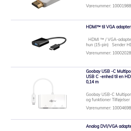
Varenummer: 1000198
HDMI™ til VGA adapter
HDMI ™ / VGA-adapter,
hun (15-pin) Sender HDM
Varenummer: 1000202
Goobay USB -C Multipo
USB C -enhed til en HDM
0,14 m
Goobay USB-C Multipo
og funktioner Tilføjelse
Varenummer: 1000469
Analog DVI/VGA adapt