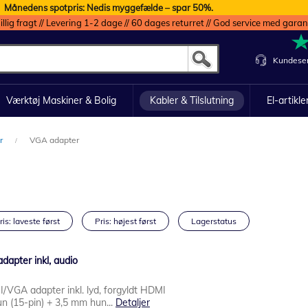
Månedens spotpris: Nedis myggefælde – spar 50%.
illig fragt // Levering 1-2 dage // 60 dages returret // God service med garan
Kundeser
Værktøj Maskiner & Bolig
Kabler & Tilslutning
El-artikle
er
VGA adapter
ris: laveste først
Pris: højest først
Lagerstatus
pter inkl, audio
GA adapter inkl. lyd, forgyldt HDMI
n (15-pin) + 3,5 mm hun...
Detaljer