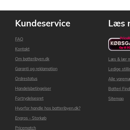
Kundeservice
Læs 
FAQ
Kontakt
Om batteribyen.dk
Læs & lær 
Garanti og reklamation
Ledige still
Ordrestatus
Alle varem
Handelsbetingelser
Batteri Fin
Fortrydelsesret
Sitemap
Hvorfor handle hos batteribyen.dk?
Engros - Storkøb
Pricematch