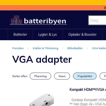
B
Skip
to
Content
Batterier
Lygter & Lys
Oplader & Booster
Forsiden
Kabler & Tilslutning
Billedkabler
VGA kabl
VGA adapter
Sorter efter:
Placering
Navn
Popularitet
P
Kompakt HDMI™/VGA ada
Goobay Kompakt HDMI/V
™ han (type A)> VGA hu