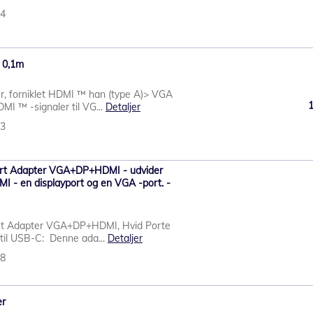
84
 0,1m
 forniklet HDMI ™ han (type A)> VGA
I ™ -signaler til VG...
Detaljer
83
rt Adapter VGA+DP+HDMI - udvider
I - en displayport og en VGA -port. -
rt Adapter VGA+DP+HDMI, Hvid Porte
r til USB-C: Denne ada...
Detaljer
88
er