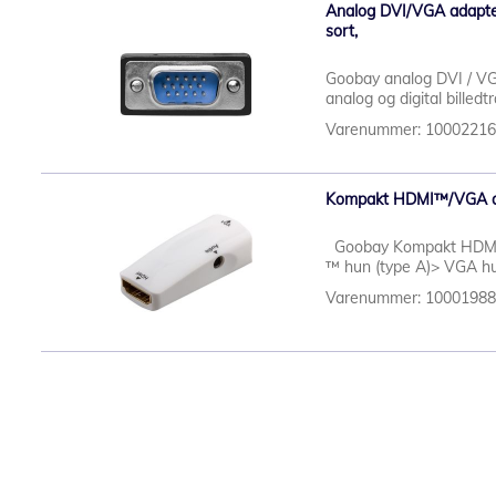
Analog DVI/VGA adapter,
sort,
Goobay analog DVI / VG
analog og digital billedt
Varenummer: 1000221
Kompakt HDMI™/VGA ada
Goobay Kompakt HDMI/V
™ hun (type A)> VGA hu
Varenummer: 1000198