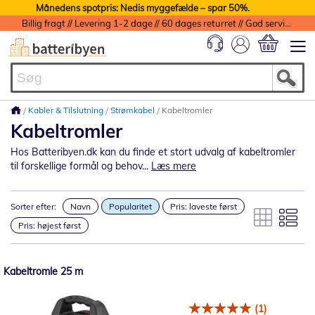
Månedens spotpris: Nedis myggefælde – spar 50%.
Billig fragt // Levering 1-2 dage // 60 dages returret // God service med garanti
Min indkøbs
Kabler & Tilslutning
Strømkabel
Kabeltromler
Kabeltromler
Hos Batteribyen.dk kan du finde et stort udvalg af kabeltromler
til forskellige formål og behov...
Læs mere
Sorter efter:
Navn
Popularitet
Pris: laveste først
Pris: højest først
Kabeltromle 25 m
(1)