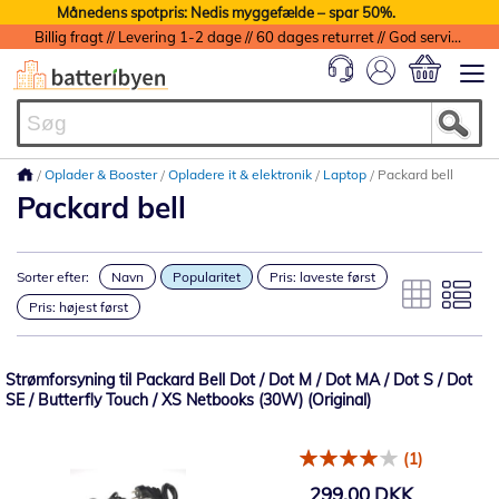
Månedens spotpris: Nedis myggefælde – spar 50%.
Billig fragt // Levering 1-2 dage // 60 dages returret // God service med garanti
Min indkøbs
Oplader & Booster
Opladere it & elektronik
Laptop
Packard bell
Packard bell
Sorter efter:
Navn
Popularitet
Pris: laveste først
Pris: højest først
Strømforsyning til Packard Bell Dot / Dot M / Dot MA / Dot S / Dot
SE / Butterfly Touch / XS Netbooks (30W) (Original)
(1)
299,00 DKK