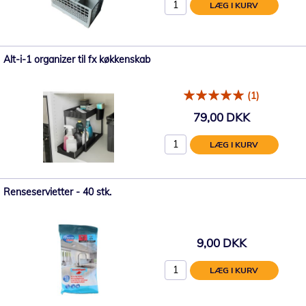
LÆG I KURV
Alt-i-1 organizer til fx køkkenskab
(1)
79,00 DKK
LÆG I KURV
Renseservietter - 40 stk.
9,00 DKK
LÆG I KURV