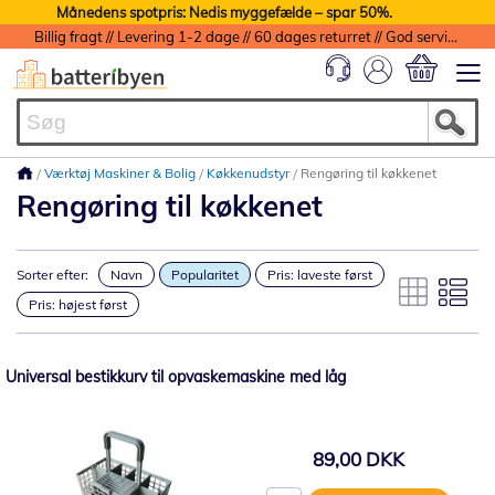
Månedens spotpris: Nedis myggefælde – spar 50%.
Billig fragt // Levering 1-2 dage // 60 dages returret // God service med garanti
Min indkøbs
Værktøj Maskiner & Bolig
Køkkenudstyr
Rengøring til køkkenet
Rengøring til køkkenet
Sorter efter:
Navn
Popularitet
Pris: laveste først
Pris: højest først
Universal bestikkurv til opvaskemaskine med låg
89,00 DKK