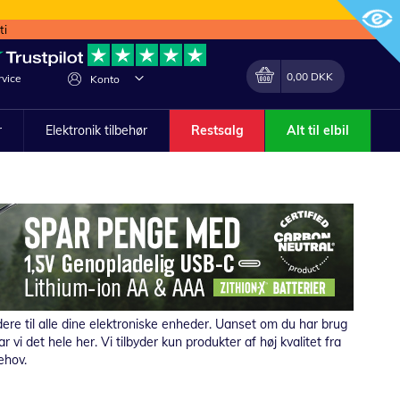
ti
Min indkøbskurv
Lave
0,00 DKK
vice
Konto
om
r
Elektronik tilbehør
Restsalg
Alt til elbil
dere til alle dine elektroniske enheder. Uanset om du har brug
 vi det hele her. Vi tilbyder kun produkter af høj kvalitet fra
ehov.