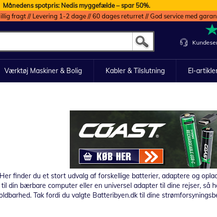
Månedens spotpris: Nedis myggefælde – spar 50%.
illig fragt // Levering 1-2 dage // 60 dages returret // God service med garan
Kundeser
Værktøj Maskiner & Bolig
Kabler & Tilslutning
El-artikle
r finder du et stort udvalg af forskellige batterier, adaptere og opla
il din bærbare computer eller en universel adapter til dine rejser, så har
ldbarhed. Tak fordi du valgte Batteribyen.dk til dine strømforsyningsb