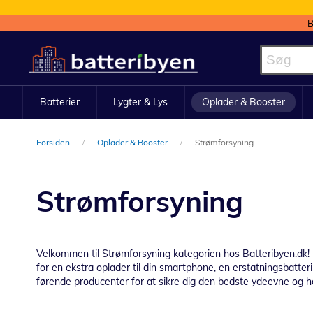
B
Skip
to
Content
Batterier
Lygter & Lys
Oplader & Booster
Forsiden
Oplader & Booster
Strømforsyning
Strømforsyning
Velkommen til Strømforsyning kategorien hos Batteribyen.dk! He
for en ekstra oplader til din smartphone, en erstatningsbatteri t
førende producenter for at sikre dig den bedste ydeevne og ho