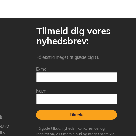
Tilmeld dig vores
nyhedsbrev:
Få ekstra meget at glæde dig til.
E-mail
Navn
Tilmeld
k
 8722
Få gode tilbud, nyheder, konkurrencer og
rk
inspiration, 24 timers tilbud og meget mere via