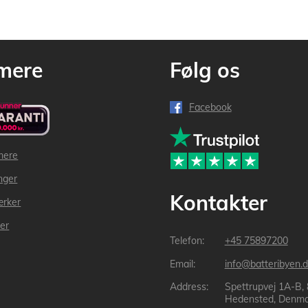
mere
Følg os
Facebook
mere
inger
Kontakter
ærker
der
+45 75897200
info@batteribyen.d
Spettrupvej 1A-B,
Hedensted, Denma