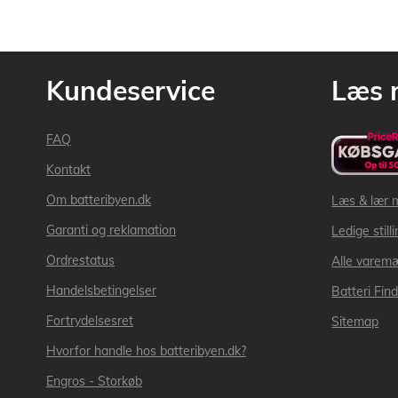
Kundeservice
Læs 
FAQ
Kontakt
Om batteribyen.dk
Læs & lær 
Garanti og reklamation
Ledige still
Ordrestatus
Alle varem
Handelsbetingelser
Batteri Fin
Fortrydelsesret
Sitemap
Hvorfor handle hos batteribyen.dk?
Engros - Storkøb