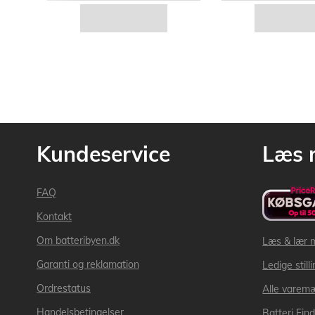
Kundeservice
Læs 
FAQ
Kontakt
Om batteribyen.dk
Læs & lær 
Garanti og reklamation
Ledige still
Ordrestatus
Alle varem
Handelsbetingelser
Batteri Fin