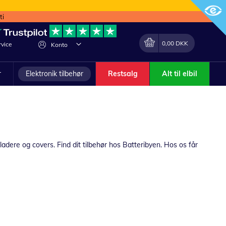
ti
Min indkøbskurv
Lave
0,00 DKK
vice
Konto
om
r
Elektronik tilbehør
Restsalg
Alt til elbil
ladere og covers. Find dit tilbehør hos Batteribyen. Hos os får