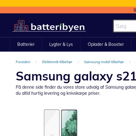
B
Skip
to
Content
Batterier
Lygter & Lys
Oplader & Booster
Forsiden
Elektronik tilbehør
Samsung mobil tilbehør
Samsung galaxy s21 
På denne side finder du vores store udvalg af Samsung galaxy s2
du altid hurtig levering og knivskarpe priser.