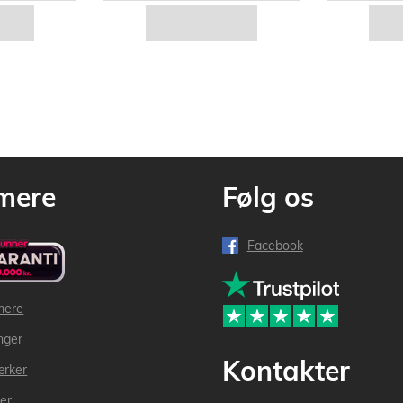
mere
Følg os
Facebook
mere
inger
Kontakter
ærker
der