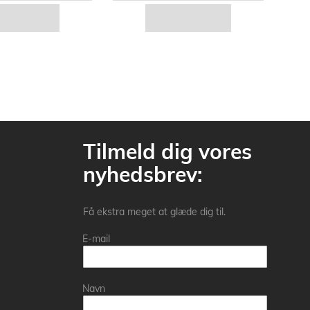
Tilmeld dig vores
nyhedsbrev:
Få ekstra meget at glæde dig til.
E-mail
Navn